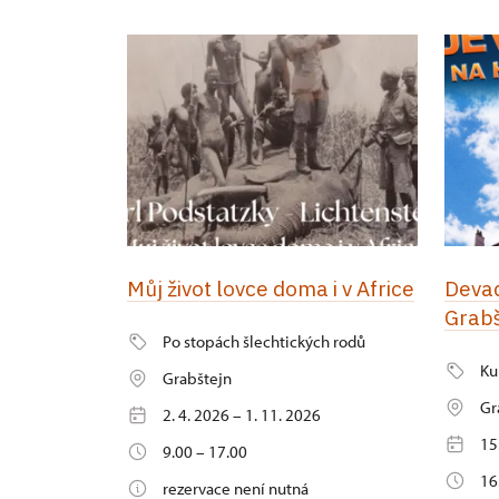
Můj život lovce doma i v Africe
Devad
Grabš
Po stopách šlechtických rodů
Ku
Grabštejn
Gr
2. 4. 2026 – 1. 11. 2026
15
9.00 – 17.00
16
rezervace není nutná