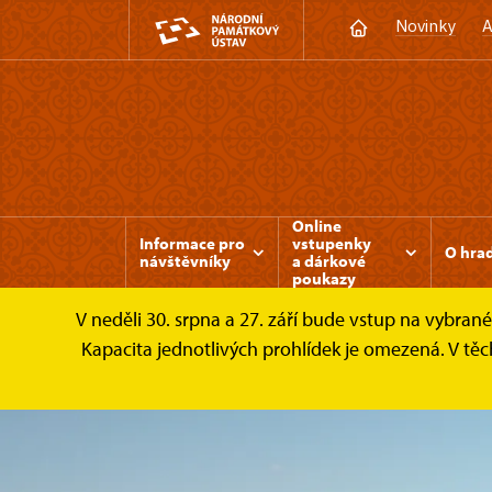
Novinky
A
Online
Informace pro
vstupenky
O hra
návštěvníky
a dárkové
poukazy
V neděli 30. srpna a 27. září bude vstup na vybran
Kapacita jednotlivých prohlídek je omezená. V tě