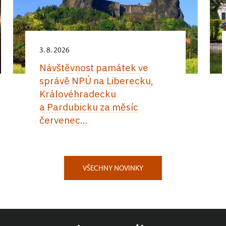
3. 8. 2026
Návštěvnost památek ve
správě NPÚ na Liberecku,
Královéhradecku
a Pardubicku za měsíc
červenec...
VŠECHNY NOVINKY