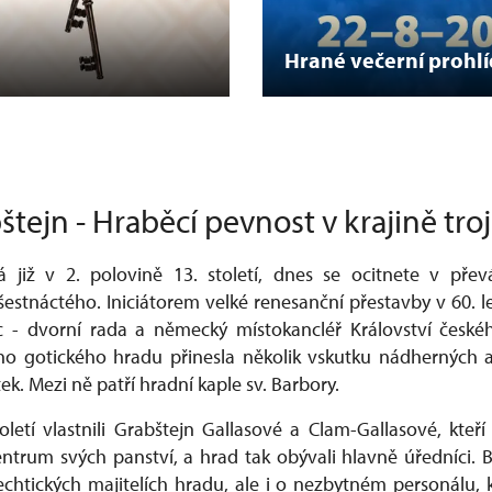
Hrané večerní prohl
štejn - Hraběcí pevnost v krajině tro
á již v 2. polovině 13. století, dnes se ocitnete v pře
šestnáctého. Iniciátorem velké renesanční přestavby v 60. le
lic - dvorní rada a německý místokancléř Království české
ého gotického hradu přinesla několik vskutku nádherných a
. Mezi ně patří hradní kaple sv. Barbory.
oletí vlastnili Grabštejn Gallasové a Clam-Gallasové, kteř
centrum svých panství, a hrad tak obývali hlavně úředníci.
echtických majitelích hradu, ale i o nezbytném personálu,