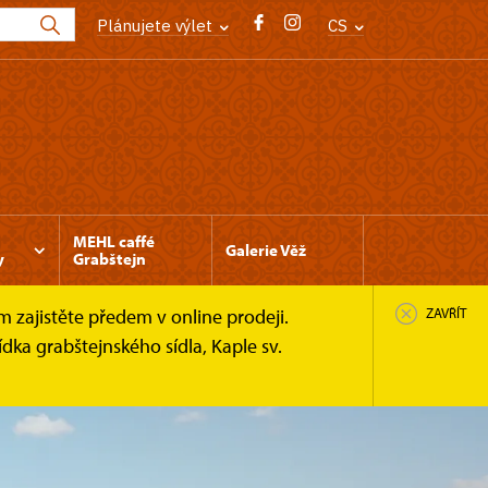
Plánujete výlet
CS
MEHL caffé
Galerie Věž
y
Grabštejn
 zajistěte předem v online prodeji.
ZAVŘÍT
ka grabštejnského sídla, Kaple sv.