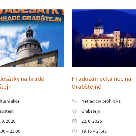
esátky na hradě
Hradozámecká noc na
tejn
Grabštejně
lturní akce
Netradiční prohlídka
abštejn
Grabštejn
. 8. 2026
22. 8. 2026
.00 – 23.00
19.15 – 21.45