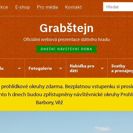
kce
E-shop
Pro média
Kontakt
Grabštejn
oficiální webová prezentace státního hradu
DNEŠNÍ NÁVŠTĚVNÍ DOBA
Nabídka pro
Svatby
du
Fotogalerie
děti
a pronájm
é prohlídkové okruhy zdarma. Bezplatnou vstupenku si prosím
chto h dnech budou zpřístupněny návštěvnické okruhy Prohlíd
Barbory, Věž