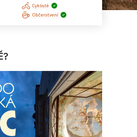
Hrad se zámeckým areálem od SZ
Cyklisté
Občerstvení
Ě?