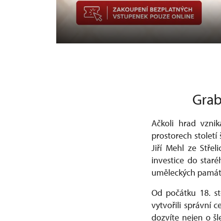
Grab
Ačkoli hrad vznik
prostorech století 
Jiří Mehl ze Stře
investice do star
uměleckých památek
Od počátku 18. st
vytvořili správní 
dozvíte nejen o šl