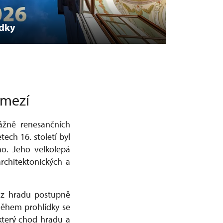
ídky
jmezí
vážně renesančních
tech 16. století byl
ho. Jeho velkolepá
rchitektonických a
í z hradu postupně
 Během prohlídky se
 který chod hradu a