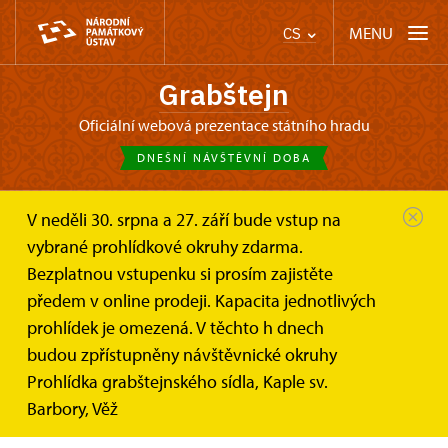
MENU
CS
Grabštejn
oficiální webová prezentace státního hradu
DNEŠNÍ NÁVŠTĚVNÍ DOBA
V neděli 30. srpna a 27. září bude vstup na
Grabštejn
Online vstupenky a dárkové poukazy
vybrané prohlídkové okruhy zdarma.
Online vstupenky
Bezplatnou vstupenku si prosím zajistěte
On-line nákup vstupenek na hrad
předem v online prodeji. Kapacita jednotlivých
Grabštejn
prohlídek je omezená. V těchto h dnech
budou zpřístupněny návštěvnické okruhy
Ušetřete svůj čas a kupte si vstupenky v předstihu
Prohlídka grabštejnského sídla, Kaple sv.
a z pohodlí domova.
Barbory, Věž