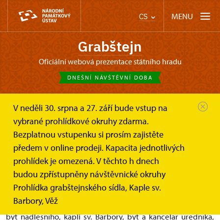
MENU
CS
Grabštejn
oficiální webová prezentace státního hradu
DNEŠNÍ NÁVŠTĚVNÍ DOBA
V neděli 30. srpna a 27. září bude vstup na
Grabštejn
Informace pro návštěvníky
vybrané prohlídkové okruhy zdarma.
Návštěvníci se speciálními...
Bezplatnou vstupenku si prosím zajistěte
předem v online prodeji. Kapacita jednotlivých
Přístupnost objektu pro osoby
prohlídek je omezená. V těchto h dnech
s omezením pohybu :
budou zpřístupněny návštěvnické okruhy
Prohlídka grabštejnského sídla, Kaple sv.
Po domluvě předem a zajištění vlastní asistence lze využít
Barbory, Věž
výtah a handicapovaný návštěvník si tak může prohlédnout
byt nadlesního, kapli sv. Barbory, byt a kancelář úředníka,