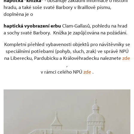
haptická "knížka"
- obsahuje základní informace o historii
hradu, a také soše svaté Barbory v Braillově písmu,
doplněna je o
haptická vyobrazení erbu
Clam-Gallasů, pohledu na hrad
a sochy svaté Barbory. Knížka je zapůjčována na požádání.
Kompletní přehled vybavenosti objektů pro návštěvníky se
speciálními potřebami (pohyb, sluch, zrak) ve správě NPÚ
na Liberecku, Pardubicku a Královéhradecku naleznete
zde
,
v rámci celého NPÚ
zde
.