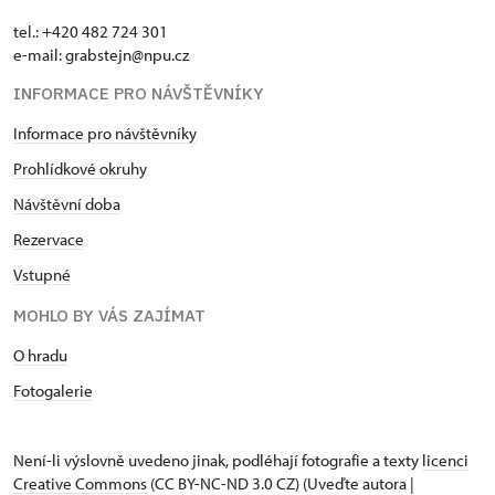
tel.: +420 482 724 301
e-mail: grabstejn@npu.cz
INFORMACE PRO NÁVŠTĚVNÍKY
Informace pro návštěvníky
Prohlídkové okruhy
Návštěvní doba
Rezervace
Vstupné
MOHLO BY VÁS ZAJÍMAT
O hradu
Fotogalerie
Není-li výslovně uvedeno jinak, podléhají fotografie a texty
licenci
Creative Commons
(CC BY-NC-ND 3.0 CZ) (Uveďte autora |