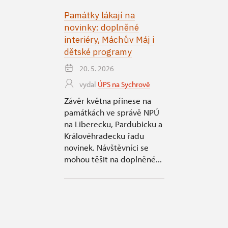
Památky lákají na
novinky: doplněné
interiéry, Máchův Máj i
dětské programy
20. 5. 2026
vydal
ÚPS na Sychrově
Závěr května přinese na
památkách ve správě NPÚ
na Liberecku, Pardubicku a
Královéhradecku řadu
novinek. Návštěvníci se
mohou těšit na doplněné...