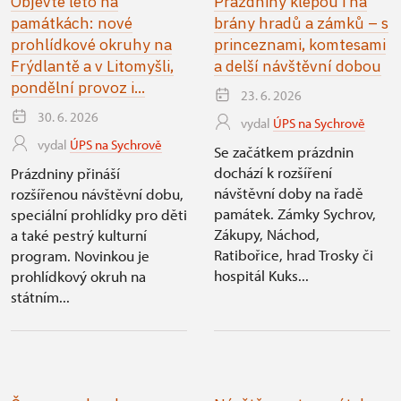
Objevte léto na
Prázdniny klepou i na
památkách: nové
brány hradů a zámků – s
prohlídkové okruhy na
princeznami, komtesami
Frýdlantě a v Litomyšli,
a delší návštěvní dobou
pondělní provoz i...
23. 6. 2026
30. 6. 2026
vydal
ÚPS na Sychrově
vydal
ÚPS na Sychrově
Se začátkem prázdnin
dochází k rozšíření
Prázdniny přináší
návštěvní doby na řadě
rozšířenou návštěvní dobu,
památek. Zámky Sychrov,
speciální prohlídky pro děti
Zákupy, Náchod,
a také pestrý kulturní
Ratibořice, hrad Trosky či
program. Novinkou je
hospitál Kuks...
prohlídkový okruh na
státním...