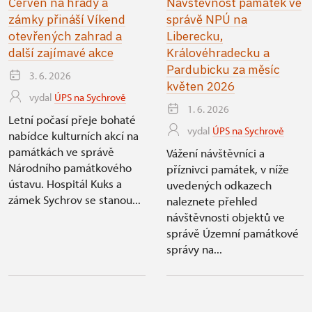
Červen na hrady a
Návštěvnost památek ve
zámky přináší Víkend
správě NPÚ na
otevřených zahrad a
Liberecku,
další zajímavé akce
Královéhradecku a
Pardubicku za měsíc
3. 6. 2026
květen 2026
vydal
ÚPS na Sychrově
1. 6. 2026
Letní počasí přeje bohaté
vydal
ÚPS na Sychrově
nabídce kulturních akcí na
památkách ve správě
Vážení návštěvníci a
Národního památkového
příznivci památek, v níže
ústavu. Hospitál Kuks a
uvedených odkazech
zámek Sychrov se stanou...
naleznete přehled
návštěvnosti objektů ve
správě Územní památkové
správy na...