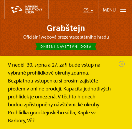
MENU
CS
Grabštejn
oficiální webová prezentace státního hradu
DNEŠNÍ NÁVŠTĚVNÍ DOBA
V neděli 30. srpna a 27. září bude vstup na
Grabštejn
Pro média
vybrané prohlídkové okruhy zdarma.
Bezplatnou vstupenku si prosím zajistěte
Pro média
předem v online prodeji. Kapacita jednotlivých
prohlídek je omezená. V těchto h dnech
budou zpřístupněny návštěvnické okruhy
Prohlídka grabštejnského sídla, Kaple sv.
Barbory, Věž
Rychlý kontakt