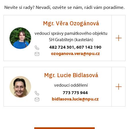
Nevíte si rady? Nevadí, ozvěte se nám, rádi vám poradíme.
Mgr. Věra Ozogánová
vedoucí správy památkového objektu
SH Grabštejn (kastelán)
482 724 301, 607 142 190
ozoganova.vera@npu.cz
ÚPS na Sychrově
Mgr. Lucie Bidlasová
Grabštejn 21/, Grabštejn 46334
vedoucí oddělení
Vystudovala archeologii a historii na Univerzitě
773 775 944
Palackého v Olomouci, poté navázala magisterským
bidlasova.lucie@npu.cz
studiem archeologie na Univerzitě Hradec Králové.
Již jako studentka libereckého gymnázia se
ÚPS na Sychrově
účastnila dobrovolnických aktivit směřujících k
ochraně drobných kulturních památek v krajině. V
Zámecký park 1/, Slatiňany 53821
roce 2012 nastoupila jako průvodkyně a pokladní