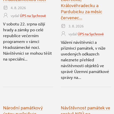
Královéhradecku a
4. 8. 2026
Pardubicku za měsíc
vydal
ÚPS na Sychrově
červenec...
V sobotu 22. srpna ožijí
3. 8. 2026
hrady a zámky po celé
vydal
ÚPS na Sychrově
republice večerním
programem v rámci
Vážení návštěvníci a
Hradozámecké noci.
příznivci památek, v níže
Návštěvníci se mohou těšit
uvedených odkazech
na speciální...
naleznete přehled
návštěvnosti objektů ve
správě Územní památkové
správy na...
Národní památkový
Návštěvnost památek ve
ústav zveřejňuje
správě NPÚ na