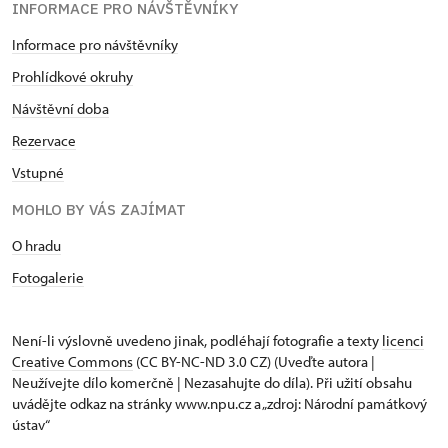
INFORMACE PRO NÁVŠTĚVNÍKY
Informace pro návštěvníky
Prohlídkové okruhy
Návštěvní doba
Rezervace
Vstupné
MOHLO BY VÁS ZAJÍMAT
O hradu
Fotogalerie
Není-li výslovně uvedeno jinak, podléhají fotografie a texty
licenci
Creative Commons
(CC BY-NC-ND 3.0 CZ) (Uveďte autora |
Neužívejte dílo komerčně | Nezasahujte do díla). Při užití obsahu
uvádějte odkaz na stránky www.npu.cz a „zdroj: Národní památkový
ústav“