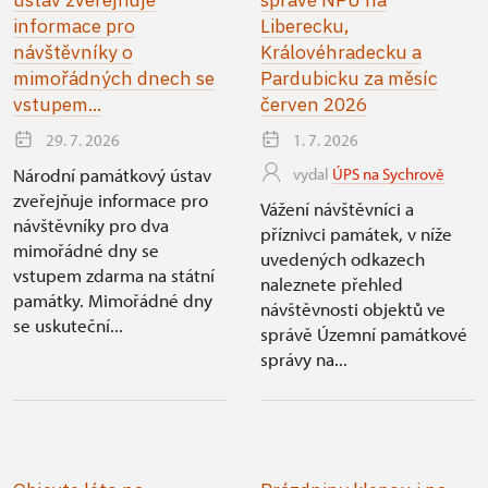
informace pro
Liberecku,
návštěvníky o
Královéhradecku a
mimořádných dnech se
Pardubicku za měsíc
vstupem...
červen 2026
29. 7. 2026
1. 7. 2026
Národní památkový ústav
vydal
ÚPS na Sychrově
zveřejňuje informace pro
Vážení návštěvníci a
návštěvníky pro dva
příznivci památek, v níže
mimořádné dny se
uvedených odkazech
vstupem zdarma na státní
naleznete přehled
památky. Mimořádné dny
návštěvnosti objektů ve
se uskuteční...
správě Územní památkové
správy na...