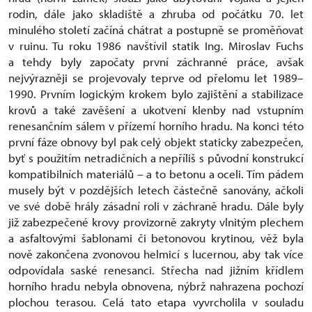
rodin, dále jako skladiště a zhruba od počátku 70. let
minulého století začíná chátrat a postupně se proměňovat
v ruinu. Tu roku 1986 navštívil statik Ing. Miroslav Fuchs
a tehdy byly započaty první záchranné práce, avšak
nejvýrazněji se projevovaly teprve od přelomu let 1989–
1990. Prvním logickým krokem bylo zajištění a stabilizace
krovů a také zavěšení a ukotvení klenby nad vstupním
renesančním sálem v přízemí horního hradu. Na konci této
první fáze obnovy byl pak celý objekt staticky zabezpečen,
byť s použitím netradičních a nepříliš s původní konstrukcí
kompatibilních materiálů – a to betonu a oceli. Tím pádem
musely být v pozdějších letech částečně sanovány, ačkoli
ve své době hrály zásadní roli v záchraně hradu. Dále byly
již zabezpečené krovy provizorně zakryty vlnitým plechem
a asfaltovými šablonami či betonovou krytinou, věž byla
nově zakončena zvonovou helmicí s lucernou, aby tak více
odpovídala saské renesanci. Střecha nad jižním křídlem
horního hradu nebyla obnovena, nýbrž nahrazena pochozí
plochou terasou. Celá tato etapa vyvrcholila v souladu