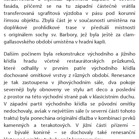
fasáda, přičemž se na tu západní částečně vrátila
transferovaná sgrafitová výzdoba v pásu pod korunní
římsou objektu. Zbylá část je v současnosti umístěna na
doplňkové prohlídkové trase v předsálí místnosti
s originálem sochy sv. Barbory, jež byla ještě za clam-
gallasovského období umístěna v hradní kapli.
Dalším počinem byla rekonstrukce východního a jižního
křídla hradu včetně restaurátorských průzkumů,
které odhalily v prvním patře východního křídla
dochované omítkové vrstvy z různých období. Renesance
je tak zastoupena v jihovýchodním sále, dva pokoje
severněji byly obnoveny ve stylu art deco a poslední
z prostor na této východní straně pak v klasicistním duchu.
V západní partii východního křídla se původní omítky
nedochovaly, avšak v největším sále (v severní části tohoto
traktu) byla ponechána originální dlažba v kombinaci prvků
kamenných a terakotových. V jižní části přízemí –
v bývalé konírně – se dochovaly také renesanční