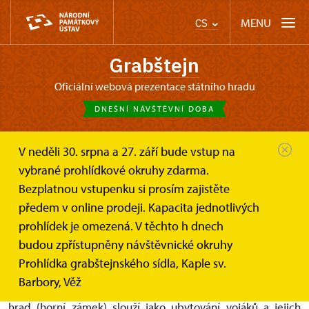
MENU
CS
Grabštejn
oficiální webová prezentace státního hradu
DNEŠNÍ NÁVŠTĚVNÍ DOBA
V neděli 30. srpna a 27. září bude vstup na
Grabštejn
O hradu
Obnova hradu
vybrané prohlídkové okruhy zdarma.
Bezplatnou vstupenku si prosím zajistěte
Obnova hradu 1990-2010
předem v online prodeji. Kapacita jednotlivých
prohlídek je omezená. V těchto h dnech
aneb od ruiny k národní kulturní památce
budou zpřístupněny návštěvnické okruhy
Prohlídka grabštejnského sídla, Kaple sv.
Grabštejnský hradozámecký areál se po
Barbory, Věž
druhé světové válce stává součástí vojenského prostoru,
hrad (horní zámek) slouží jako ubytování vojáků a jejich