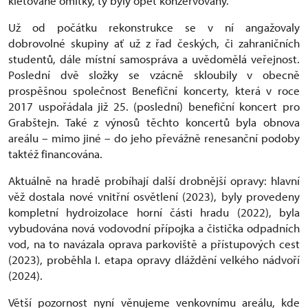
kletované omítky, ty byly opět konzervovány.
Už od počátku rekonstrukce se v ní angažovaly
dobrovolné skupiny ať už z řad českých, či zahraničních
studentů, dále místní samospráva a uvědomělá veřejnost.
Poslední dvě složky se vzácně skloubily v obecně
prospěšnou společnost Benefiční koncerty, která v roce
2017 uspořádala již 25. (poslední) benefiční koncert pro
Grabštejn. Také z výnosů těchto koncertů byla obnova
areálu – mimo jiné – do jeho převážně renesanční podoby
taktéž financována.
Aktuálně na hradě probíhají další drobnější opravy: hlavní
věž dostala nové vnitřní osvětlení (2023), byly provedeny
kompletní hydroizolace horní části hradu (2022), byla
vybudována nová vodovodní přípojka a čistička odpadních
vod, na to navázala oprava parkoviště a přístupových cest
(2023), proběhla I. etapa opravy dláždění velkého nádvoří
(2024).
Větší pozornost nyní věnujeme venkovnímu areálu, kde