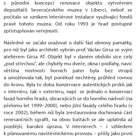
s původní koncepcí renovace objektu vytvořením
depozitářů Severočeského muzea v Liberci, neboť se
počítalo se vznikem interiérové instalace využívající fondů
právě tohoto muzea. Od roku 1993 je hrad postupně
zpřístupňován veřejnosti.
Následně se začalo uvažovat o další fázi obnovy památky,
pro niž byl jako architekt vybrán prof. Václav Girsa se svým
ateliérem Girsa AT. Objekt byl v daném období sice celý
„pod střechou“, ale chyběly mu dveře, okna i podlahy, navíc
většina místností horních pater byla bez stropů
a umožňovala tak, byť poněkud nechtěný, průhled rovnou
do krovu. Byla to doba konzervace autentických prvků jak
v interiéru, tak v exteriéru, např. se jednalo o konzervaci
fasád horního hradu, obracejících se do horního nádvoří (na
přelomu let 1999–2000), nebo jižní fasády celého hradu (v
roce 2002), během níž byla zrestaurována dochovaná část
renesančních sgrafit, na obou baštách se ale uplatnila až
pozdější, barokní úprava. V interiérech – i vzhledem
k plánovanému návštěvnickému provozu – přišly jako první