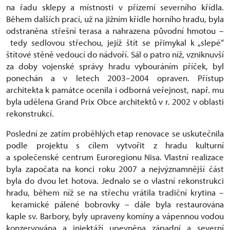
na řadu sklepy a místnosti v přízemí severního křídla.
Během dalších prací, už na jižním křídle horního hradu, byla
odstraněna střešní terasa a nahrazena původní hmotou –
tedy sedlovou střechou, jejíž štít se přimykal k „slepé“
štítové stěně vedoucí do nádvoří. Sál o patro níž, vzniknuvší
za doby vojenské správy hradu vybouráním příček, byl
ponechán a v letech 2003–2004 opraven. Přístup
architekta k památce ocenila i odborná veřejnost, např. mu
byla udělena Grand Prix Obce architektů v r. 2002 v oblasti
rekonstrukcí.
Poslední ze zatím proběhlých etap renovace se uskutečnila
podle projektu s cílem vytvořit z hradu kulturní
a společenské centrum Euroregionu Nisa. Vlastní realizace
byla započata na konci roku 2007 a nejvýznamnější část
byla do dvou let hotova. Jednalo se o vlastní rekonstrukci
hradu, během níž se na střechu vrátila tradiční krytina –
keramické pálené bobrovky – dále byla restaurována
kaple sv. Barbory, byly upraveny komíny a vápennou vodou
konzervována a injektáží upevněna západní a severní