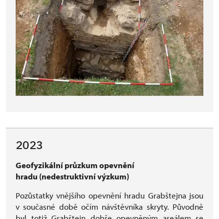
2023
Geofyzikální průzkum opevnění
hradu (nedestruktivní výzkum)
Pozůstatky vnějšího opevnění hradu Grabštejna jsou
v současné době očím návštěvníka skryty. Původně
byl totiž Grabštejn dobře opevněným areálem se