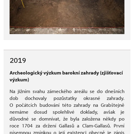
2019
Archeologický výzkum barokní zahrady (zjišťovací
výzkum)
Na jižním svahu zámeckého areálu se do dnešních
dob dochovaly pozůstatky okrasné zahrady.
O počátcích budování této zahrady na Grabštejně
nemáme dosud spolehlivé doklady, avšak je
důvodné se domnívat, že byla založena někdy po
roce 1704 za držení Gallasů a Clam-Gallasů. První
písemnou zmínkou o její existenci obecně je zápis