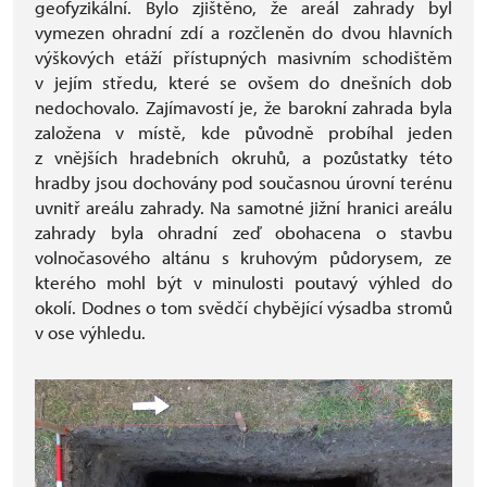
geofyzikální. Bylo zjištěno, že areál zahrady byl
vymezen ohradní zdí a rozčleněn do dvou hlavních
výškových etáží přístupných masivním schodištěm
v jejím středu, které se ovšem do dnešních dob
nedochovalo. Zajímavostí je, že barokní zahrada byla
založena v místě, kde původně probíhal jeden
z vnějších hradebních okruhů, a pozůstatky této
hradby jsou dochovány pod současnou úrovní terénu
uvnitř areálu zahrady. Na samotné jižní hranici areálu
zahrady byla ohradní zeď obohacena o stavbu
volnočasového altánu s kruhovým půdorysem, ze
kterého mohl být v minulosti poutavý výhled do
okolí. Dodnes o tom svědčí chybějící výsadba stromů
v ose výhledu.