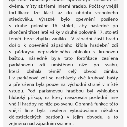
dvěma, místy až třemi liniemi hradeb. Počátky vnější
fortifikace lze klást až do období vrcholného
středověku. Výrazně bylo opevnění posíleno
v druhé polovině 16. století, aby následně po
skončení třicetileté války v druhé polovině 17. století
téměř beze zbytku zaniklo. V západní části hradu
došlo k opevnění západního křídla hradební zdí
v půdorysu nepravidelného oblouku s kruhovou
baštou, následně byla tato fortifikace zesílena
parkánovou zdí umístěnou níže po svahu,
která obíhala téměř celý obvod zámku.
I v parkánové zdi se nacházely dvě kruhové bašty
a přerušena byla pouze na východní straně v místě
vstupu. Pod parkánovou hradbou byl vyhlouben
hluboký příkop, na který navazovala poslední linie
vnější hradby nejníže po svahu. Obranná funkce této
vnější linie byla zesílena vybudováním několika
dělostřeleckých bastionů v jejím obvodu, a to
zejména nad západním svahem.