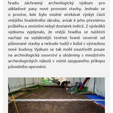
hradu záchranný archeologický výzkum pro
základové pasy nové provozní stavby. Jednalo se
o prostor, kde bylo možné očekávat výskyt části
vnějšího hradebního okruhu, avšak k jeho přesnému
průběhu a umístění nebyl dostatek indicií. Z výsledků
výzkumu vyplynulo, že vnější hradba se naštěstí
nachází na vzdálenější terénní hraně severně od
plánované stavby a nebude tudíž v kolizi s výstavbou
nové budovy. Výzkum se tak mohl soustředit pouze
na archeologická souvrství a uloženiny s množstvím
archeologických nálezů v místě zasypaného příkopu
původního opevnění.