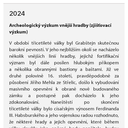
2024
Archeologický výzkum vnější hradby (zjišťovací
výzkum)
V období třicetileté války byl Grabštejn skutečnou
barokní pevností. V jeho nejbližším okolí se nacházelo
několik vnějších linií hradby, jejichž fortifikační
význam byl dále posílen hlubokým příkopem
a několika obrannými bastiony a baštami. Již ve
druhé polovině 16. století, pravděpodobně za
působení Jiřího Mehla ze Střelic, došlo k vybudování
masivního opevnění k obraně nově budovaného
zámku a postupně pak docházelo k jeho
zdokonalování. Naneštěstí po skončení
třicetileté války bylo císařským výnosem Ferdinanda
III. Habsburského a jeho vojenskou radou rozhodnuto,
že některé hrady a jejich opevnění, které během