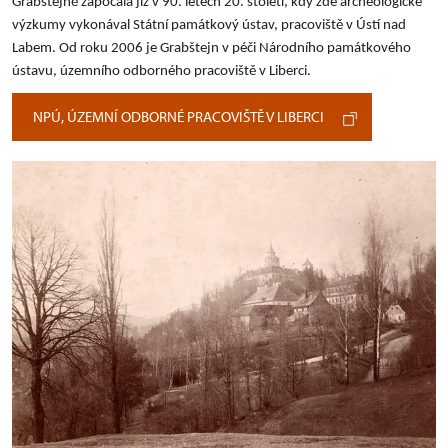
Grabštejně započala již v 90. letech 20. století, kdy zde archeologické
výzkumy vykonával Státní památkový ústav, pracoviště v Ústí nad
Labem. Od roku 2006 je Grabštejn v péči Národního památkového
ústavu, územního odborného pracoviště v Liberci.
NPÚ, ÚZEMNÍ ODBORNÉ PRACOVIŠTĚ V LIBERCI