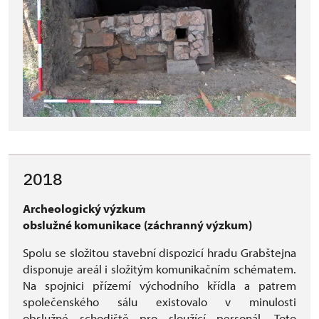
2018
Archeologický výzkum
obslužné komunikace
(záchranný výzkum)
Spolu se složitou stavební dispozicí hradu Grabštejna
disponuje areál i složitým komunikačním schématem.
Na spojnici přízemí východního křídla a patrem
společenského sálu existovalo v minulosti
obslužné schodiště pro sloužící personál. Toto