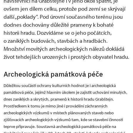
návštěvníci na Grabštejně i v jeho okolí spatřit, je
ovšem jen dílem celku, protože pod zemí se skrývají
další „poklady“. Pod úrovní současného terénu jsou
dodnes dochovány důležité prameny k bohaté
historii hradu. Dozvídáme se o jeho počátcích,
o zaniklých budovách, stavbách a hradbách.
Množství movitých archeologických nálezů dokládá
život tehdejších urozených i prostých obyvatel hradu.
Archeologická památková péče
Důležitou součástí ochrany kulturních hodnot je i archeologická
památková péče, jejímž hlavním úkolem je zajistit uchování minulých,
dnes zaniklých a skrytých, pramenů k historii hradu Grabštejn.
Prostředkem k tomu je mimo jiné i provádění záchranných
archeologických výzkumů v místech plánovaných staveb nebo
zjišťovacích archeologických výzkumů tam, kde se stavební činnosti
teprve připravuje. Soustavná archeologická památková péče na