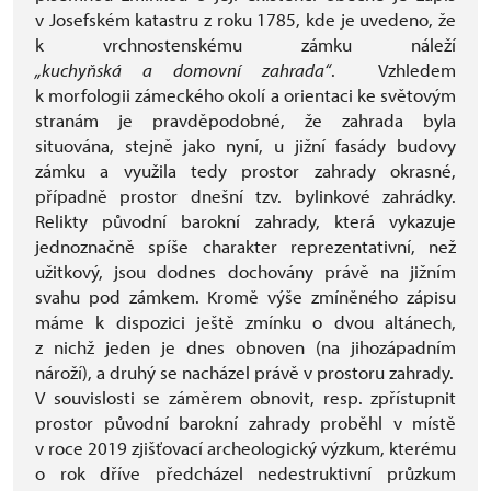
v Josefském katastru z roku 1785, kde je uvedeno, že
k vrchnostenskému zámku náleží
„kuchyňská a domovní zahrada“
. Vzhledem
k morfologii zámeckého okolí a orientaci ke světovým
stranám je pravděpodobné, že zahrada byla
situována, stejně jako nyní, u jižní fasády budovy
zámku a využila tedy prostor zahrady okrasné,
případně prostor dnešní tzv. bylinkové zahrádky.
Relikty původní barokní zahrady, která vykazuje
jednoznačně spíše charakter reprezentativní, než
užitkový, jsou dodnes dochovány právě na jižním
svahu pod zámkem. Kromě výše zmíněného zápisu
máme k dispozici ještě zmínku o dvou altánech,
z nichž jeden je dnes obnoven (na jihozápadním
nároží), a druhý se nacházel právě v prostoru zahrady.
V souvislosti se záměrem obnovit, resp. zpřístupnit
prostor původní barokní zahrady proběhl v místě
v roce 2019 zjišťovací archeologický výzkum, kterému
o rok dříve předcházel nedestruktivní průzkum