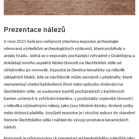
Prezentace nálezů
V roce 2021 byla pro veřejnost otevřena expozice archeologie
věnovaná výsledkům archeologických výzkumů, které probíhaly v
areálu hradu. Jedná se o exponáty pocházející výhradně z Grabštejna a
dokládají mnoho aspektů lidské činnosti na šlechtickém sídle od
středověku po novověk. Expozice je členěna tematicky na několik
základních bloků, kde se návštěvník může seznámit s předměty, které
reprezentují všední každodenní život nebo způsoby stolování na
šlechtickém sídle, se souborem kachlů pocházejících z kachlových
kamen určených k vyhřívání interiéru, s pozůstatky vojenské činnosti i
s několika výjimečnými nálezy, jako jsou hliněné dýmky, drobné sošky
nebo dobová platidla. Součástí expozice je i stručný exkurz do stavební
historie šlechtického sídla i náhled do vývoje produkce keramických
nádob.
Postupně je přistupováno i k prezentaci archeologického naleziště jako