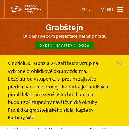
MENU
CS
Grabštejn
oficiální webová prezentace státního hradu
DNEŠNÍ NÁVŠTĚVNÍ DOBA
V neděli 30. srpna a 27. září bude vstup na
Grabštejn
O hradu
Archeologické výzkumy na hradě
vybrané prohlídkové okruhy zdarma.
Bezplatnou vstupenku si prosím zajistěte
Archeologie a hrad Grabštejn
předem v online prodeji. Kapacita jednotlivých
prohlídek je omezená. V těchto h dnech
Hrad Grabštejn je významnou národní kulturní
budou zpřístupněny návštěvnické okruhy
památkou s mnoha výjimečnými historickými
Prohlídka grabštejnského sídla, Kaple sv.
souvislostmi, unikátními stavebními prvky
Barbory, Věž
i zajímavými mobiliárními fondy. Co mohou