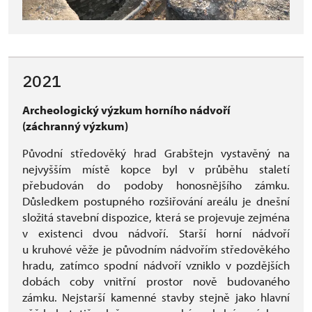
2021
Archeologický výzkum horního nádvoří
(záchranný výzkum)
Původní středověký hrad Grabštejn vystavěný na
nejvyšším místě kopce byl v průběhu staletí
přebudován do podoby honosnějšího zámku.
Důsledkem postupného rozšiřování areálu je dnešní
složitá stavební dispozice, která se projevuje zejména
v existenci dvou nádvoří. Starší horní nádvoří
u kruhové věže je původním nádvořím středověkého
hradu, zatímco spodní nádvoří vzniklo v pozdějších
dobách coby vnitřní prostor nově budovaného
zámku. Nejstarší kamenné stavby stejně jako hlavní