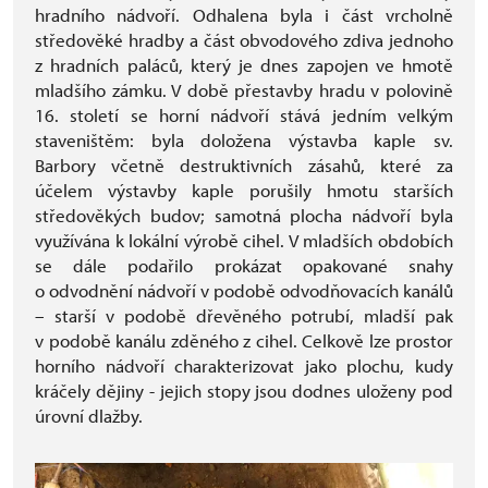
hradního nádvoří. Odhalena byla i část vrcholně
středověké hradby a část obvodového zdiva jednoho
z hradních paláců, který je dnes zapojen ve hmotě
mladšího zámku. V době přestavby hradu v polovině
16. století se horní nádvoří stává jedním velkým
staveništěm: byla doložena výstavba kaple sv.
Barbory včetně destruktivních zásahů, které za
účelem výstavby kaple porušily hmotu starších
středověkých budov; samotná plocha nádvoří byla
využívána k lokální výrobě cihel. V mladších obdobích
se dále podařilo prokázat opakované snahy
o odvodnění nádvoří v podobě odvodňovacích kanálů
– starší v podobě dřevěného potrubí, mladší pak
v podobě kanálu zděného z cihel. Celkově lze prostor
horního nádvoří charakterizovat jako plochu, kudy
kráčely dějiny - jejich stopy jsou dodnes uloženy pod
úrovní dlažby.