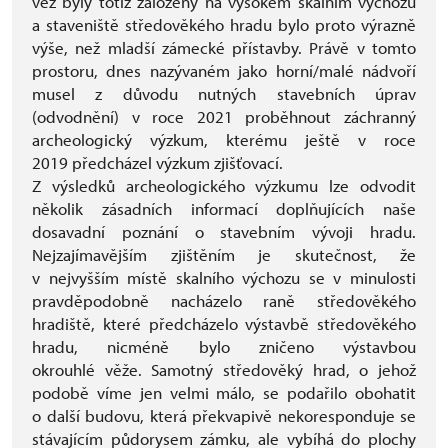
věž byly totiž založeny na vysokém skalním výchozu
a staveniště středověkého hradu bylo proto výrazně
výše, než mladší zámecké přístavby. Právě v tomto
prostoru, dnes nazývaném jako horní/malé nádvoří
musel z důvodu nutných stavebních úprav
(odvodnění) v roce 2021 proběhnout záchranný
archeologický výzkum, kterému ještě v roce
2019 předcházel výzkum zjišťovací.
Z výsledků archeologického výzkumu lze odvodit
několik zásadních informací doplňujících naše
dosavadní poznání o stavebním vývoji hradu.
Nejzajímavějším zjištěním je skutečnost, že
v nejvyšším místě skalního výchozu se v minulosti
pravděpodobně nacházelo raně středověkého
hradiště, které předcházelo výstavbě středověkého
hradu, nicméně bylo zničeno výstavbou
okrouhlé věže. Samotný středověký hrad, o jehož
podobě víme jen velmi málo, se podařilo obohatit
o další budovu, která překvapivě nekoresponduje se
stávajícím půdorysem zámku, ale vybíhá do plochy