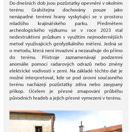
Do dnešních dob jsou pozůstatky opevnění v okolním
terénu Grabštejna dochovány pouze jako
nenápadné terénní hrany vyskytující se v prostoru
mladšího krajinářského parku. Předmětem
archeologického výzkumu se v roce 2023 stal
nedestruktivní průzkum s využitím nejmodernějších
metod využívajících geofyzikálního měření. Jedná se
o metodu, která není invazivní a nezasahuje do přímo
do terénu. Přístroje zaznamenávají podzemní
anomálie pomocí radarových odrazů nebo změny
elektrické vodivosti v zemi. Na základě těchto dat je
možné interpretovat, kde se pod úrovní současného
terénu nacházejí pozůstatky zdiva nebo zasypaný
příkop. Účelem je přesné zmapování průběhu
původních hradeb a jejich přesné vymezení v terénu.