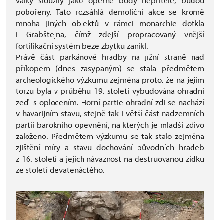
války sloužily jako opěrné body nepřítele, budou
pobořeny. Tato rozsáhlá demoliční akce se kromě
mnoha jiných objektů v rámci monarchie dotkla
i Grabštejna, čímž zdejší propracovaný vnější
fortifikační systém beze zbytku zanikl.
Právě část parkánové hradby na jižní straně nad
příkopem (dnes zasypaným) se stala předmětem
archeologického výzkumu zejména proto, že na jejím
torzu byla v průběhu 19. století vybudována ohradní
zeď s oplocením. Horní partie ohradní zdi se nachází
v havarijním stavu, stejně tak i větší část nadzemních
partií barokního opevnění, na kterých je mladší zdivo
založeno. Předmětem výzkumu se tak stalo zejména
zjištění míry a stavu dochování původních hradeb
z 16. století a jejich návaznost na destruovanou zídku
ze století devatenáctého.