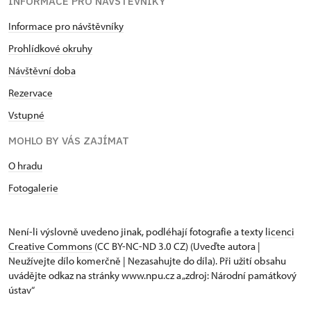
INFORMACE PRO NÁVŠTĚVNÍKY
Informace pro návštěvníky
Prohlídkové okruhy
Návštěvní doba
Rezervace
Vstupné
MOHLO BY VÁS ZAJÍMAT
O hradu
Fotogalerie
Není-li výslovně uvedeno jinak, podléhají fotografie a texty
licenci
Creative Commons
(CC BY-NC-ND 3.0 CZ) (Uveďte autora |
Neužívejte dílo komerčně | Nezasahujte do díla). Při užití obsahu
uvádějte odkaz na stránky www.npu.cz a „zdroj: Národní památkový
ústav“