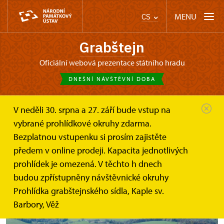
MENU
CS
Grabštejn
oficiální webová prezentace státního hradu
DNEŠNÍ NÁVŠTĚVNÍ DOBA
V neděli 30. srpna a 27. září bude vstup na
Grabštejn
Tipy na výlet
Archeoskanzen Curia Vítkov
vybrané prohlídkové okruhy zdarma.
Bezplatnou vstupenku si prosím zajistěte
Archeoskanzen Curia Vítkov
předem v online prodeji. Kapacita jednotlivých
prohlídek je omezená. V těchto h dnech
budou zpřístupněny návštěvnické okruhy
Prohlídka grabštejnského sídla, Kaple sv.
Barbory, Věž