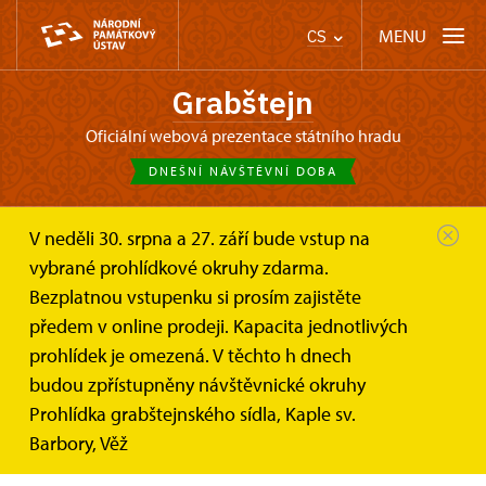
MENU
CS
Grabštejn
oficiální webová prezentace státního hradu
DNEŠNÍ NÁVŠTĚVNÍ DOBA
V neděli 30. srpna a 27. září bude vstup na
Grabštejn
Zprávy
Prázdniny klepou i na brány hradů a...
vybrané prohlídkové okruhy zdarma.
Bezplatnou vstupenku si prosím zajistěte
Prázdniny klepou i na brány hradů
předem v online prodeji. Kapacita jednotlivých
a zámků – s princeznami,
prohlídek je omezená. V těchto h dnech
komtesami a delší návštěvní
budou zpřístupněny návštěvnické okruhy
dobou
Prohlídka grabštejnského sídla, Kaple sv.
Barbory, Věž