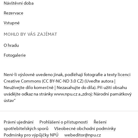
Návštěvní doba
Rezervace
Vstupné
MOHLO BY VÁS ZAJÍMAT
O hradu
Fotogalerie
Není-li výslovně uvedeno jinak, podléhají fotografie a texty
licenci
Creative Commons
(CC BY-NC-ND 3.0 CZ) (Uveďte autora |
Neužívejte dílo komerčně | Nezasahujte do díla). Při užití obsahu
uvádějte odkaz na stránky www.npu.cz a „zdroj: Národní památkový
ústav“
Právní ujednání
Prohlášení o přístupnosti
Řešení
spotřebitelských sporů
Všeobecné obchodní podmínky
Podmínky pro výpůjčky NPÚ
webeditor@npu.cz