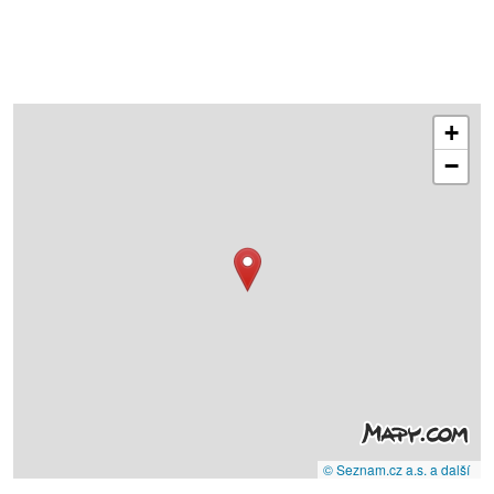
+
−
© Seznam.cz a.s. a další