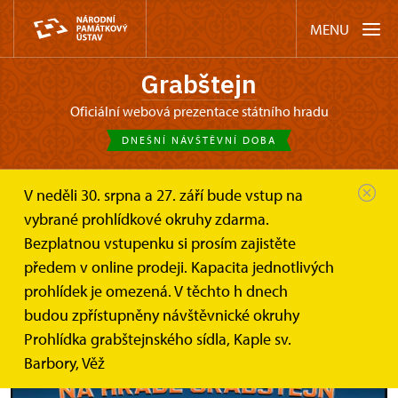
MENU
Grabštejn
oficiální webová prezentace státního hradu
DNEŠNÍ NÁVŠTĚVNÍ DOBA
V neděli 30. srpna a 27. září bude vstup na
Grabštejn
Akce
Devadesátky na hradě Grabštejn
vybrané prohlídkové okruhy zdarma.
Bezplatnou vstupenku si prosím zajistěte
Devadesátky na hradě Grabštejn
předem v online prodeji. Kapacita jednotlivých
prohlídek je omezená. V těchto h dnech
budou zpřístupněny návštěvnické okruhy
Prohlídka grabštejnského sídla, Kaple sv.
Barbory, Věž