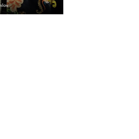
mlov
Konopiště