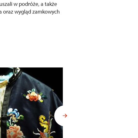
szali w podróże, a także
ycia oraz wygląd zamkowych
Budoár Františka Ferdinanda d´