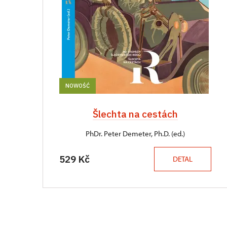
NOWOŚĆ
Šlechta na cestách
PhDr. Peter Demeter, Ph.D. (ed.)
529 Kč
DETAL