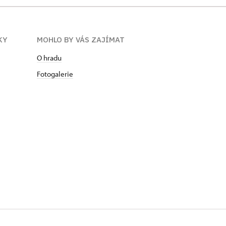
KY
MOHLO BY VÁS ZAJÍMAT
O hradu
Fotogalerie