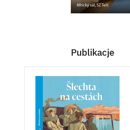
Mansfelda, SZ Opočno
Africký sál, SZ Telč
Publikacje