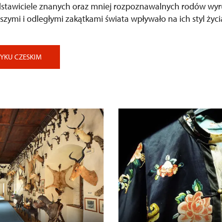
dstawiciele znanych oraz mniej rozpoznawalnych rodów wyru
iższymi i odległymi zakątkami świata wpływało na ich styl ż
ZYKU CZESKIM