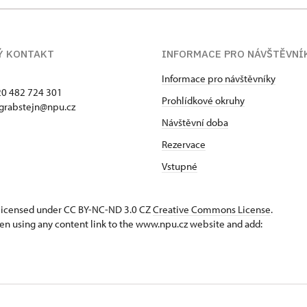
Ý KONTAKT
INFORMACE PRO NÁVŠTĚVNÍ
Informace pro návštěvníky
420 482 724 301
Prohlídkové okruhy
 grabstejn@npu.cz
Návštěvní doba
Rezervace
Vstupné
s licensed under CC BY-NC-ND 3.0 CZ
Creative Commons License
.
en using any content link to the www.npu.cz website and add: