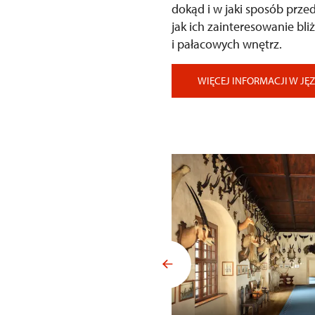
dokąd i w jaki sposób prze
jak ich zainteresowanie bl
i pałacowych wnętrz.
WIĘCEJ INFORMACJI W JĘ