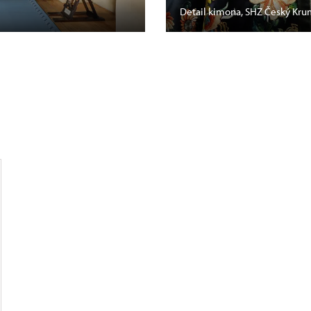
Detail kimona, SHZ Český Kru