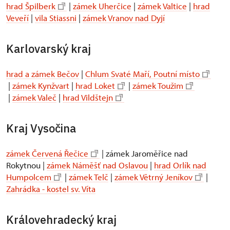
hrad Špilberk
|
zámek Uherčice
|
zámek Valtice
|
hrad
Veveří
|
vila Stiassni
|
zámek Vranov nad Dyjí
Karlovarský kraj
hrad a zámek Bečov
|
Chlum Svaté Maří, Poutní místo
|
zámek Kynžvart
|
hrad Loket
|
zámek Toužim
|
zámek Valeč
|
hrad Vildštejn
Kraj Vysočina
zámek Červená Řečice
| zámek Jaroměřice nad
Rokytnou |
zámek Náměšť nad Oslavou
|
hrad Orlík nad
Humpolcem
|
zámek Telč
|
zámek Větrný Jeníkov
|
Zahrádka - kostel sv. Víta
Královehradecký kraj