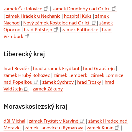
zámek Častolovice
|
zámek Doudleby nad Orlicí
|
zámek Hrádek u Nechanic
|
hospitál Kuks
|
zámek
Náchod
|
Nový zámek Kostelec nad Orlicí
|
zámek
Opočno
|
hrad Potštejn
|
zámek Ratibořice
|
hrad
Vízmburk
Liberecký kraj
hrad Bezděz
|
hrad a zámek Frýdlant
|
hrad Grabštejn
|
zámek Hrubý Rohozec
|
zámek Lemberk
|
zámek Lomnice
nad Popelkou
|
zámek Sychrov
|
hrad Trosky
|
hrad
Valdštejn
|
zámek Zákupy
Moravskoslezský kraj
důl Michal
|
zámek Fryštát v Karviné
|
zámek Hradec nad
Moravicí
|
zámek Janovice u Rýmařova
|
zámek Kunín
|