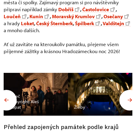
města či spolky. Zajímavý program si pro návštěvníky
připraví například zámky
Dobříš
,
Častolovice
,
Loučeň
,
Kunín
,
Moravský Krumlov
,
Osečany
a hrady
Loket
,
Český Šternberk
,
Špilberk
,
Valdštejn
a mnoho dalších.
Ať už zavítáte na kteroukoliv památku, přejeme všem
příjemné zážitky a krásnou Hradozámeckou noc 2026!
Valeč
Copyright: Aleš
Vopat
Žleby
Přehled zapojených památek podle krajů