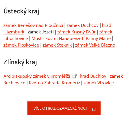
Ústecký kraj
zámek Benešov nad Ploučnicí
|
zámek Duchcov
|
hrad
Házmburk
| zámek Jezeří |
zámek Krásný Dvůr
|
zámek
Libochovice
|
Most - kostel Nanebevzetí Panny Marie
|
zámek Ploskovice
|
zámek Stekník
|
zámek Velké Březno
Zlínský kraj
Arcibiskupský zámek v Kroměříži
|
hrad Buchlov
|
zámek
Buchlovice
|
Květná Zahrada Kroměříž
|
zámek Vizovice
VÍCE O HRADOZÁMECKÉ NOCI