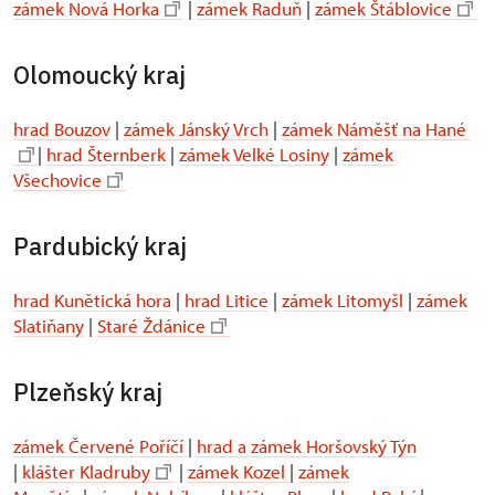
zámek Nová Horka
|
zámek Raduň
|
zámek Štáblovice
Olomoucký kraj
hrad Bouzov
|
zámek Jánský Vrch
|
zámek Náměšť na Hané
|
hrad Šternberk
|
zámek Velké Losiny
|
zámek
Všechovice
Pardubický kraj
hrad Kunětická hora
|
hrad Litice
|
zámek Litomyšl
|
zámek
Slatiňany
|
Staré Ždánice
Plzeňský kraj
zámek Červené Poříčí
|
hrad a zámek Horšovský Týn
|
klášter Kladruby
|
zámek Kozel
|
zámek