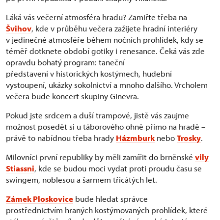
Láká vás večerní atmosféra hradu? Zamiřte třeba na
Švihov
, kde v průběhu večera zažijete hradní interiéry
v jedinečné atmosféře během nočních prohlídek, kdy se
téměř dotknete období gotiky i renesance. Čeká vás zde
opravdu bohatý program: taneční
představení v historických kostýmech, hudební
vystoupení, ukázky sokolnictví a mnoho dalšího. Vrcholem
večera bude koncert skupiny Ginevra.
Pokud jste srdcem a duší trampové, jistě vás zaujme
možnost posedět si u táborového ohně přímo na hradě –
právě to nabídnou třeba hrady
Házmburk
nebo
Trosky
.
Milovníci první republiky by měli zamířit do brněnské
vily
Stiassni
, kde se budou moci vydat proti proudu času se
swingem, noblesou a šarmem třicátých let.
Zámek Ploskovice
bude hledat správce
prostřednictvím hraných kostýmovaných prohlídek, které