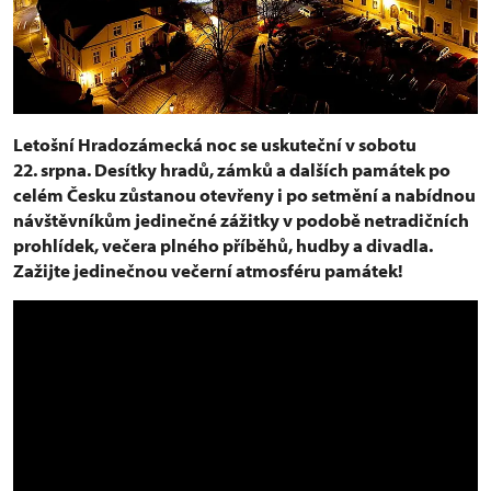
Letošní Hradozámecká noc se uskuteční v sobotu
22. srpna. Desítky hradů, zámků a dalších památek po
celém Česku zůstanou otevřeny i po setmění a nabídnou
návštěvníkům jedinečné zážitky v podobě netradičních
prohlídek, večera plného příběhů, hudby a divadla.
Zažijte jedinečnou večerní atmosféru památek!