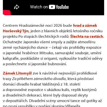
Centrem Hradozámecké noci 2026 bude
hrad a zámek
Horšovský Týn
, jeden z hlavních objektů letošního ročníku
projektu Po stopách šlechtických rodů:
Šlechta na cestách
.
Ochutnejte Japonsko všemi smysly a zažijte atmosféru
země vycházejícího slunce – čekají vás prohlídky expozice
o japonské hraběnce Mitsuko, samurajské souboje, umění
kaligrafie, poskládáte si origami, vyzkoušíte tradiční oděvy
a poslechnete si japonské bubnování.
Zámek Litomyšl
zve k návštěvě nejnovější prohlídkové
trasy
Za příběhem zámeckého divadla
, která představí
domácí divadlo hrabat Valdštejnů z 18. století
a doprovodné expozice s ukázkou kulis, replik kostýmů
a divadelních dekorací, které byly doposud skryty
v depozitářích. Divadelní scény umocní tance od gotiky až
po první republiku v podání skupiny Villanella.