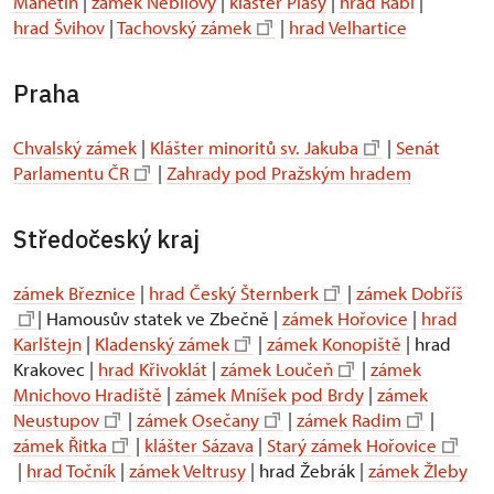
Manětín
|
zámek Nebílovy
|
klášter Plasy
|
hrad Rabí
|
hrad Švihov
|
Tachovský zámek
|
hrad Velhartice
Praha
Chvalský zámek
|
Klášter minoritů sv. Jakuba
|
Senát
Parlamentu ČR
|
Zahrady pod Pražským hradem
Středočeský kraj
zámek Březnice
|
hrad Český Šternberk
|
zámek Dobříš
| Hamousův statek ve Zbečně |
zámek Hořovice
|
hrad
Karlštejn
|
Kladenský zámek
|
zámek Konopiště
| hrad
Krakovec |
hrad Křivoklát
|
zámek Loučeň
|
zámek
Mnichovo Hradiště
|
zámek Mníšek pod Brdy
|
zámek
Neustupov
|
zámek Osečany
|
zámek Radim
|
zámek Řitka
|
klášter Sázava
|
Starý zámek Hořovice
|
hrad Točník
|
zámek Veltrusy
| hrad Žebrák |
zámek Žleby