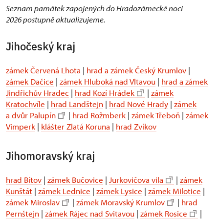
Seznam památek zapojených do Hradozámecké noci
2026 postupně aktualizujeme.
Jihočeský kraj
zámek Červená Lhota
|
hrad a zámek Český Krumlov
|
zámek Dačice
|
zámek Hluboká nad Vltavou
|
hrad a zámek
Jindřichův Hradec
|
hrad Kozí Hrádek
|
zámek
Kratochvíle
|
hrad Landštejn
|
hrad Nové Hrady
|
zámek
a dvůr Palupín
|
hrad Rožmberk
|
zámek Třeboň
|
zámek
Vimperk
|
klášter Zlatá Koruna
|
hrad Zvíkov
Jihomoravský kraj
hrad Bítov
|
zámek Bučovice
|
Jurkovičova vila
|
zámek
Kunštát
|
zámek Lednice
|
zámek Lysice
|
zámek Milotice
|
zámek Miroslav
|
zámek Moravský Krumlov
|
hrad
Pernštejn
|
zámek Rájec nad Svitavou
|
zámek Rosice
|