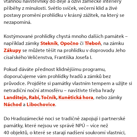
vtáhnou návštěvníky do děje a oživí zámecké interiéry
příběhy z minulosti. Světlo svíček, večerní klid a živé
postavy promění prohlídku v krásný zážitek, na který se
nezapomíná.
Kostýmované prohlídky chystá mnoho dalších památek –
například zámky
Stekník
,
Opočno
či
Třeboň
, na zámku
Zákupy
se můžete těšit na prohlídku v doprovodu Jeho
císařského Veličenstva, Františka Josefa I.
Pokud dáváte přednost klidnějšímu programu,
doporučujeme vám prohlídky hradů a zámků bez
průvodce. Projděte si památky vlastním tempem a užijte si
netradiční noční atmosféru – navštivte třeba hrady
Landštejn
,
Rabí
,
Točník
,
Kunětická hora
, nebo zámky
Náchod
a
Libochovice
.
Do Hradozámecké noci se tradičně zapojují i partnerské
památky, které nejsou ve správě NPÚ – více než
40 objektů, o které se starají nadšení soukromí vlastníci,