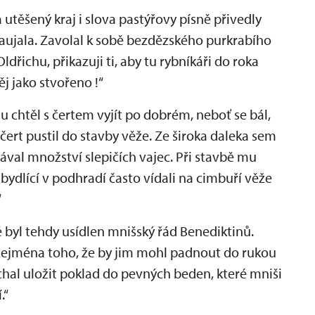
a utěšený kraj i slova pastýřovy písně přivedly
 zaujala. Zavolal k sobě bezdězského purkrabího
Oldřichu, přikazuji ti, aby tu rybníkáři do roka
ěj jako stvořeno !“
u chtěl s čertem vyjít po dobrém, neboť se bál,
e čert pustil do stavby věže. Ze široka daleka sem
ával množství slepičích vajec. Při stavbě mu
é bydlící v podhradí často vídali na cimbuří věže
“
 byl tehdy usídlen mnišský řád Benediktinů.
 zejména toho, že by jim mohl padnout do rukou
chal uložit poklad do pevných beden, které mniši
.“