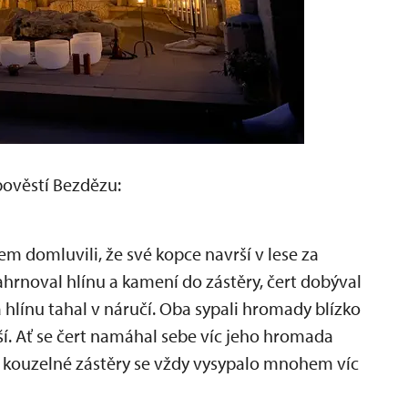
pověstí Bezdězu:
řem domluvili, že své kopce navrší v lese za
ahrnoval hlínu a kamení do zástěry, čert dobýval
hlínu tahal v náručí. Oba sypali hromady blízko
šší. Ať se čert namáhal sebe víc jeho hromada
z kouzelné zástěry se vždy vysypalo mnohem víc