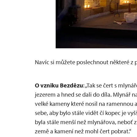
Navíc si můžete poslechnout některé z 
O vzniku Bezdězu
: „Tak se čert s mlyná
jezerem a hned se dali do díla. Mlynář n
velké kameny které nosil na ramennou a 
sebe, aby bylo stále vidět čí kopec je vy
byla stále menší než mlynářova, neboť 
země a kamení než mohl čert pobrat.“