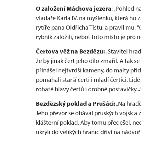
O založení Máchova jezera
: „Pohled n
vladaře Karla IV. na myšlenku, která ho
rytíře pana Oldřicha Tistu, a pravil mu. "
rybník založili, neboť toto místo je pro n
Čertova věž na Bezdězu:
„Stavitel hrad
že by jinak čert jeho dílo zmařil. A tak s
přinášel nejtvrdší kameny, do malty přid
pomáhali starší čerti i mladí čertíci. Lid
rohaté hlavy čertů i drobné postavičky...
Bezdězský poklad a Prušáci:
„Na hradě
Jeho převor se obával pruských vojsk a
klášterní poklad. Aby tomu předešel, ne
ukryli do velikých hranic dříví na nádvoří