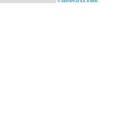
© Seznam.cz a.s. a další