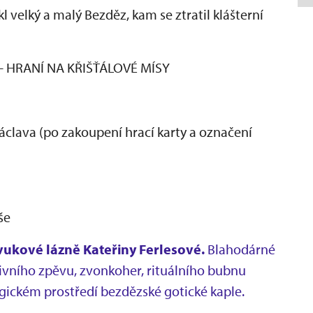
l velký a malý Bezděz, kam se ztratil klášterní
i - HRANÍ NA KŘIŠŤÁLOVÉ MÍSY
áclava (po zakoupení hrací karty a označení
še
Zvukové lázně Kateřiny Ferlesové.
Blahodárné
tivního zpěvu, zvonkoher, rituálního bubnu
gickém prostředí bezdězské gotické kaple.