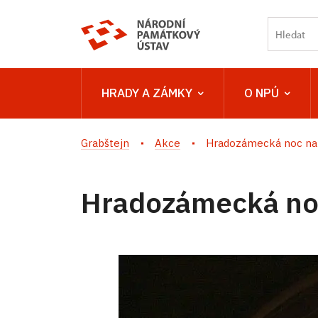
HRADY A ZÁMKY
O NPÚ
Grabštejn
Akce
Hradozámecká noc na
Hradozámecká no