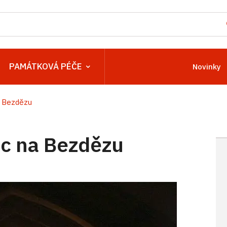
PAMÁTKOVÁ PÉČE
Novinky
 Bezdězu
c na Bezdězu