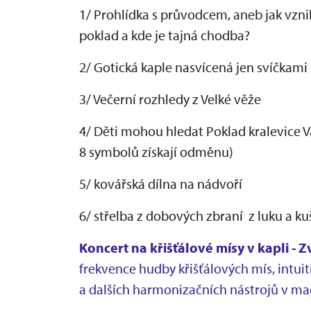
1/ Prohlídka s průvodcem, aneb jak vznik
poklad a kde je tajná chodba?
2/ Gotická kaple nasvícená jen svíčkam
3/ Večerní rozhledy z Velké věže
4/ Děti mohou hledat Poklad kralevice V
8 symbolů získají odměnu)
5/ kovářská dílna na nádvoří
6/ střelba z dobových zbraní z luku a ku
Koncert na křišťálové mísy v kapli - 
frekvence hudby křišťálových mís, intui
a dalších harmonizačních nástrojů v ma