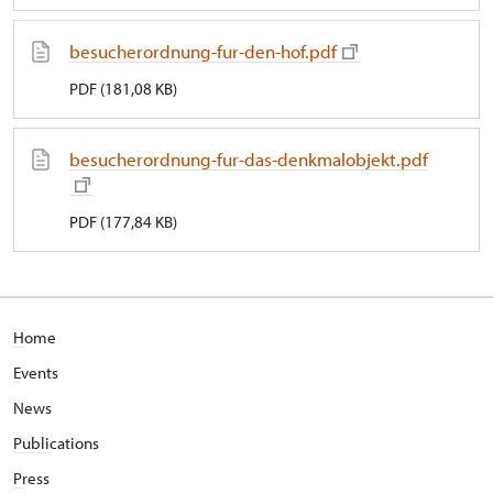
besucherordnung-fur-den-hof.pdf
PDF (181,08 KB)
besucherordnung-fur-das-denkmalobjekt.pdf
PDF (177,84 KB)
H
ome
E
vents
News
Publi
cations
P
ress