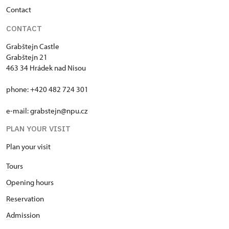
C
ontact
CONTACT
Grabštejn Castle
Grabštejn 21
463 34 Hrádek nad Nisou
phone: +420 482 724 301
e-mail: grabstejn@npu.cz
PLAN YOUR VISIT
Plan your visit
T
ours
O
pening hours
R
eservation
A
dmission