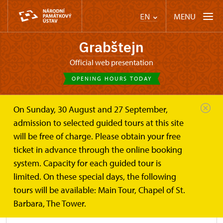
MENU
EN
Grabštejn
Official web presentation
OPENING HOURS TODAY
On Sunday, 30 August and 27 September,
Castle Café
Plan your visit
Rules for visitors
admission to selected guided tours at this site
will be free of charge. Please obtain your free
Rules for visitors to the heritage
ticket in advance through the online booking
site of the State Castle Grabštejn
system. Capacity for each guided tour is
limited. On these special days, the following
tours will be available: Main Tour, Chapel of St.
rules-for-visitors-to-the-courtyard.pdf
Barbara, The Tower.
PDF (175,81 KB)