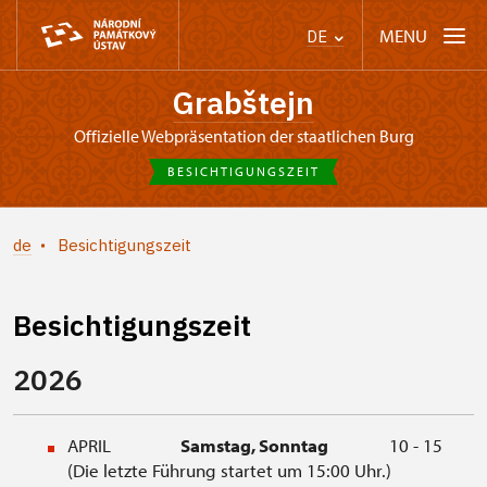
MENU
DE
Grabštejn
offizielle Webpräsentation der staatlichen Burg
BESICHTIGUNGSZEIT
de
Besichtigungszeit
Besichtigungszeit
2026
APRIL
Samstag, Sonntag
10 - 15
(Die letzte Führung startet um 15:00 Uhr.)