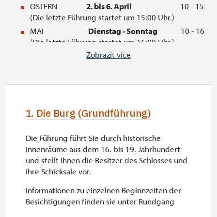
OSTERN
2. bis 6. April
10 - 15
(Die letzte Führung startet um 15:00 Uhr.)
MAI
Dienstag -
Sonntag
10 - 16
(Die letzte Führung startet um 16:00 Uhr.)
Zobrazit více
JUNI
Dienstag -
Sonntag
9 - 16
(Die letzte Führung startet um 16:00 Uhr.)
JULY
Dienstag -
Sonntag
9 - 17
(Die letzte Führung startet um 16:30 Uhr.)
AUGUST
Dienstag -
Sonntag
9 - 17
1. Die Burg (Grundführung)
(Die letzte Führung startet um 16:30 Uhr.)
SEPTEMBER
Donnerstag -
Sonntag
10 - 16
Die Führung führt Sie durch historische
(Die letzte Führung startet um 16:00 Uhr.)
Innenräume aus dem 16. bis 19. Jahrhundert
OKTOBER
Samstag, Sonntag
10 - 15
und stellt Ihnen die Besitzer des Schlosses und
(Die letzte Führung startet um 15:00 Uhr.)
ihre Schicksale vor.
HERBSTFERIEN
28. - 30. Oktober
10 - 15
Informationen zu einzelnen Beginnzeiten der
(Die letzte Führung startet um 15:00 Uhr.)
Besichtigungen finden sie unter Rundgang
NOVEMBER
1. November
10 - 15
(Die letzte Führung startet um 15:00 Uhr.)