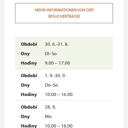
MEHR INFORMATIONEN VON DER
Reservierungen für eine bestimmte Zeit und ein
BESUCHERTRASSE
bestimmtes Datum können im Voraus
online
vorgenommen werden.
Wir akzeptieren Zahlungen nur in tschechischen Kronen.
30. 6.-31. 8.
An der Kasse ist die Zahlung mit Karte möglich.
Di–So
9.00 – 17.00
1. 9.-30. 9.
Do–So
10.00 – 16.00
28. 9.
Mo
10.00 – 16.00