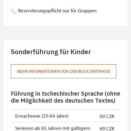
Begleitperson von Schülergruppen
kostenlos
Reservierungspflicht nur für Gruppen
pro 10 Schülern
Reiseleiter mit Gruppe ab 15 oder
kostenlos
mehr Personen
MK ČR-Karte *
nicht verfügbar
Sonderführung für Kinder
Mitglieder von ICOMOS mit
nicht verfügbar
gültigem Mitgliedsausweis *
MEHR INFORMATIONEN VON DER BESUCHERTRASSE
Inhaber der freien Eintrittskarte
kostenlos
Inhaber der freien einmaligen
kostenlos
Führung in tschechischer Sprache (ohne
Eintrittskarte
die Möglichkeit des deutschen Textes)
NPÚ-Karte
kostenlos
Erwachsene (25-64 Jahre)
60 CZK
"Náš člověk"-Karte *
kostenlos
Senioren ab 65 Jahren mit gültigem
60 CZK