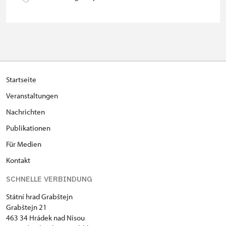
pro 10 Schülern
Reiseleiter mit Gruppe ab 15 oder
kostenlos
mehr Personen
MK ČR-Karte *
nicht verfügbar
Mitglieder von ICOMOS mit
nicht verfügbar
Startseite
gültigem Mitgliedsausweis *
Veranstaltungen
Inhaber der freien Eintrittskarte
nicht verfügbar
Nachrichten
Publikationen
Inhaber der freien einmaligen
nicht verfügbar
Eintrittskarte
Für Medien
Kontakt
NPÚ-Karte
kostenlos
SCHNELLE VERBINDUNG
"Náš člověk"-Karte *
kostenlos
Státní hrad Grabštejn
* Freier Eintritt nur für den
Grabštejn 21
463 34 Hrádek nad Nisou
Karteninhaber