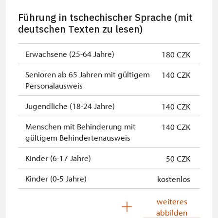
Inhaber der freien einmaligen
kostenlos
Führung in tschechischer Sprache (mit
Eintrittskarte
deutschen Texten zu lesen)
NPÚ-Karte
kostenlos
Erwachsene (25-64 Jahre)
180 CZK
"Náš člověk"-Karte *
kostenlos
Senioren ab 65 Jahren mit gültigem
140 CZK
* Freier Eintritt nur für den
Personalausweis
Karteninhaber
Jugendliche (18-24 Jahre)
140 CZK
** Die Bezahlung ist bar in Kronen
oder mit Karte möglich.
Menschen mit Behinderung mit
140 CZK
gültigem Behindertenausweis
Kinder (6-17 Jahre)
50 CZK
Kinder (0-5 Jahre)
kostenlos
Begleitperson von
kostenlos
weiteres
Schwerbehinderten
abbilden