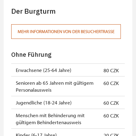
Der Burgturm
Mitglieder von ICOMOS mit
nicht verfügbar
gültigem Mitgliedsausweis *
Inhaber der freien Eintrittskarte
nicht verfügbar
MEHR INFORMATIONEN VON DER BESUCHERTRASSE
Inhaber der freien einmaligen
nicht verfügbar
Eintrittskarte
Ohne Führung
NPÚ-Karte
kostenlos
Erwachsene (25-64 Jahre)
80 CZK
"Náš člověk"-Karte *
nicht verfügbar
Senioren ab 65 Jahren mit gültigem
60 CZK
* Freier Eintritt nur für den
Personalausweis
Karteninhaber
Jugendliche (18-24 Jahre)
60 CZK
Die Bezahlung ist bar in Kronen
oder mit Karte möglich.
Menschen mit Behinderung mit
60 CZK
gültigem Behindertenausweis
Kinder (6-17 Jahre)
20 CZK