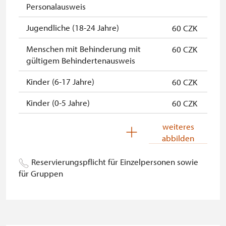
* Freier Eintritt nur für den
Personalausweis
Karteninhaber
Jugendliche (18-24 Jahre)
60 CZK
Die Bezahlung ist bar in Kronen
oder mit Karte möglich.
Menschen mit Behinderung mit
60 CZK
gültigem Behindertenausweis
Kinder (6-17 Jahre)
60 CZK
Kinder (0-5 Jahre)
60 CZK
Begleitperson von
kostenlos
weiteres
Schwerbehinderten
abbilden
Begleitperson von Schülergruppen
nicht verfügbar
Reservierungspflicht für Einzelpersonen sowie
pro 10 Schülern
für Gruppen
Reiseleiter mit Gruppe ab 15 oder
nicht verfügbar
mehr Personen
MK ČR-Karte *
nicht verfügbar