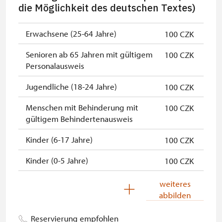
die Möglichkeit des deutschen Textes)
NPÚ-Karte
kostenlos
Erwachsene (25-64 Jahre)
100 CZK
"Náš člověk"-Karte *
kostenlos
Senioren ab 65 Jahren mit gültigem
100 CZK
* Freier Eintritt nur für den
Personalausweis
Karteninhaber
Jugendliche (18-24 Jahre)
100 CZK
Die Bezahlung ist bar in Kronen
oder mit Karte möglich.
Menschen mit Behinderung mit
100 CZK
gültigem Behindertenausweis
Kinder (6-17 Jahre)
100 CZK
Kinder (0-5 Jahre)
100 CZK
Begleitperson von
kostenlos
weiteres
Schwerbehinderten
abbilden
Begleitperson von Schülergruppen
kostenlos
Reservierung empfohlen