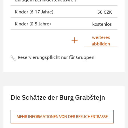
Kinder (6-17 Jahre)
50 CZK
Kinder (0-5 Jahre)
kostenlos
Begleitperson von
kostenlos
weiteres
Schwerbehinderten
abbilden
Begleitperson von Schülergruppen
kostenlos
Reservierungspflicht nur für Gruppen
pro 10 Schülern
Reiseleiter mit Gruppe ab 15 oder
kostenlos
mehr Personen
MK ČR-Karte *
kostenlos
Die Schätze der Burg Grabštejn
Mitglieder von ICOMOS mit
kostenlos
gültigem Mitgliedsausweis *
MEHR INFORMATIONEN VON DER BESUCHERTRASSE
Inhaber der freien Eintrittskarte
kostenlos