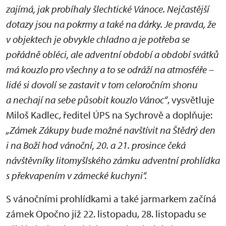
zajímá, jak probíhaly šlechtické Vánoce. Nejčastější
dotazy jsou na pokrmy a také na dárky. Je pravda, že
v objektech je obvykle chladno a je potřeba se
pořádně obléci, ale adventní období a období svátků
má kouzlo pro všechny a to se odráží na atmosféře –
lidé si dovolí se zastavit v tom celoročním shonu
a nechají na sebe působit kouzlo Vánoc“
, vysvětluje
Miloš Kadlec, ředitel ÚPS na Sychrově a doplňuje:
„Zámek Zákupy bude možné navštívit na Štědrý den
i na Boží hod vánoční, 20. a 21. prosince čeká
návštěvníky litomyšlského zámku adventní prohlídka
s překvapením v zámecké kuchyni“.
S vánočními prohlídkami a také jarmarkem začíná
zámek Opočno již 22. listopadu, 28. listopadu se