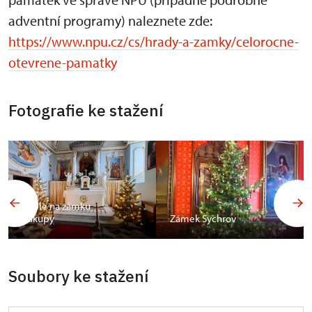
adventní programy) naleznete zde:
https://www.npu.cz/cs/hrady-a-zamky/celorocne-
otevrene-pamatky
Fotografie ke stažení
Kaple na zámku
Zákupy
Zámek Sychrov
Soubory ke stažení