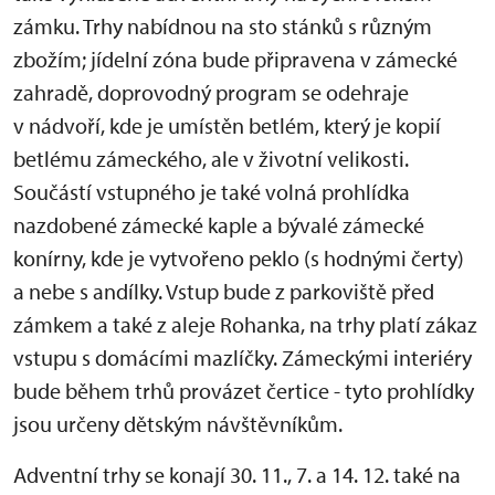
zámku. Trhy nabídnou na sto stánků s různým
zbožím; jídelní zóna bude připravena v zámecké
zahradě, doprovodný program se odehraje
v nádvoří, kde je umístěn betlém, který je kopií
betlému zámeckého, ale v životní velikosti.
Součástí vstupného je také volná prohlídka
nazdobené zámecké kaple a bývalé zámecké
konírny, kde je vytvořeno peklo (s hodnými čerty)
a nebe s andílky. Vstup bude z parkoviště před
zámkem a také z aleje Rohanka, na trhy platí zákaz
vstupu s domácími mazlíčky. Zámeckými interiéry
bude během trhů provázet čertice - tyto prohlídky
jsou určeny dětským návštěvníkům.
Adventní trhy se konají 30. 11., 7. a 14. 12. také na