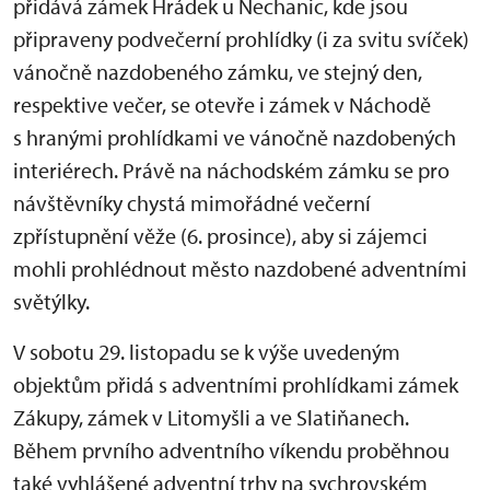
přidává zámek Hrádek u Nechanic, kde jsou
připraveny podvečerní prohlídky (i za svitu svíček)
vánočně nazdobeného zámku, ve stejný den,
respektive večer, se otevře i zámek v Náchodě
s hranými prohlídkami ve vánočně nazdobených
interiérech. Právě na náchodském zámku se pro
návštěvníky chystá mimořádné večerní
zpřístupnění věže (6. prosince), aby si zájemci
mohli prohlédnout město nazdobené adventními
světýlky.
V sobotu 29. listopadu se k výše uvedeným
objektům přidá s adventními prohlídkami zámek
Zákupy, zámek v Litomyšli a ve Slatiňanech.
Během prvního adventního víkendu proběhnou
také vyhlášené adventní trhy na sychrovském