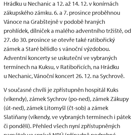
Hrádku u Nechanic a 12. až 14. 12. v konírnách
zákupského zámku. 6. a 7. prosince proběhnou
Vánoce na Grabštejně v podobě hraných
prohlídek, dílniček a malého adventního tržiště, od
27. do 30. prosince se otevře také ratibořický
zámek a Staré bělidlo s vánoční výzdobou.
Adventní koncerty se uskuteční ve vybraných
termínech na Kuksu, v Ratibořicích, na Hrádku
u Nechanic, Vánoční koncert 26. 12. na Sychrově.
V současné chvíli je zpřístupněn hospitál Kuks
(víkendy), zámek Sychrov (po-ned), zámek Zákupy
(út-ned), zámek Litomyšl (čt-sob) a zámek
Slatiňany (víkendy, ve vybraných termínech i pátek
či pondělí). Přehled všech nyní zpřístupněných
památek ve správě NPÚ (případně podrobné