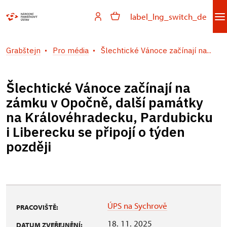
label_lng_switch_de
Grabštejn
Pro média
Šlechtické Vánoce začínají na...
Šlechtické Vánoce začínají na
zámku v Opočně, další památky
na Královéhradecku, Pardubicku
i Liberecku se připojí o týden
později
ÚPS na Sychrově
PRACOVIŠTĚ:
18. 11. 2025
DATUM ZVEŘEJNĚNÍ: