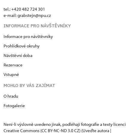
tel.: +420 482 724 301
e-mail: grabstejn@npu.cz
INFORMACE PRO NÁVŠTĚVNÍKY
Informace pro návštěvníky
Prohlídkové okruhy
Návštěvní doba
Rezervace
Vstupné
MOHLO BY VÁS ZAJÍMAT
O hradu
Fotogalerie
Není-li výslovně uvedeno jinak, podléhají fotografie a texty
licenci
Creative Commons
(CC BY-NC-ND 3.0 CZ) (Uveďte autora |