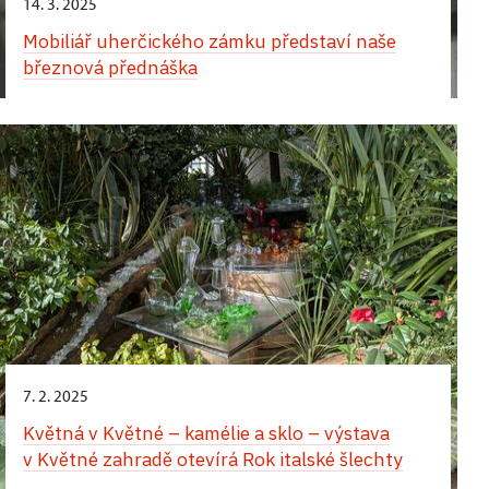
14. 3. 2025
Mobiliář uherčického zámku představí naše
březnová přednáška
7. 2. 2025
Květná v Květné – kamélie a sklo – výstava
v Květné zahradě otevírá Rok italské šlechty