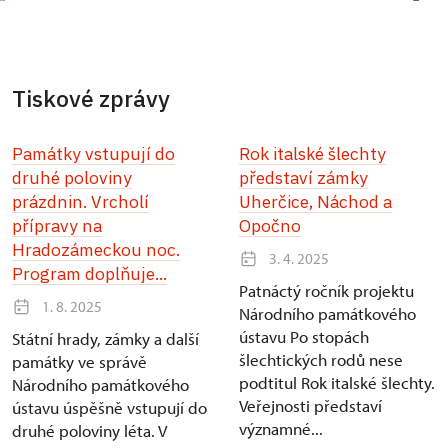
Tiskové zprávy
Památky vstupují do
Rok italské šlechty
druhé poloviny
představí zámky
prázdnin. Vrcholí
Uherčice, Náchod a
přípravy na
Opočno
Hradozámeckou noc.
3. 4. 2025
Program doplňuje...
Patnáctý ročník projektu
1. 8. 2025
Národního památkového
ústavu Po stopách
Státní hrady, zámky a další
šlechtických rodů nese
památky ve správě
podtitul Rok italské šlechty.
Národního památkového
Veřejnosti představí
ústavu úspěšně vstupují do
významné...
druhé poloviny léta. V