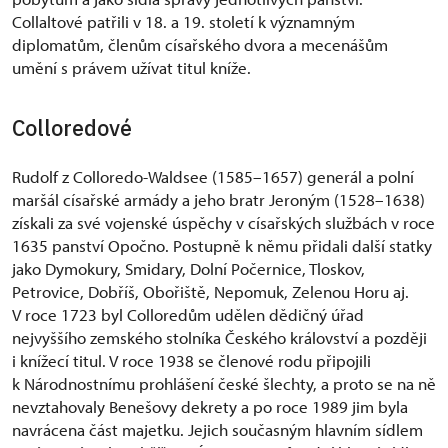
Collaltové patřili v 18. a 19. století k významným
diplomatům, členům císařského dvora a mecenášům
umění s právem užívat titul kníže.
Colloredové
Rudolf z Colloredo-Waldsee (1585–1657) generál a polní
maršál císařské armády a jeho bratr Jeroným (1528–1638)
získali za své vojenské úspěchy v císařských službách v roce
1635 panství Opočno. Postupně k němu přidali další statky
jako Dymokury, Smidary, Dolní Počernice, Tloskov,
Petrovice, Dobříš, Obořiště, Nepomuk, Zelenou Horu aj.
V roce 1723 byl Colloredům udělen dědičný úřad
nejvyššího zemského stolníka Českého království a později
i knížecí titul. V roce 1938 se členové rodu připojili
k Národnostnímu prohlášení české šlechty, a proto se na ně
nevztahovaly Benešovy dekrety a po roce 1989 jim byla
navrácena část majetku. Jejich současným hlavním sídlem