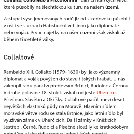
které působily na šlechtickou kulturu na našem území.
Zástupci výše jmenovaných rodů již od středověku působili
v říši i ve službách Habsburků většinou jako diplomaté
nebo vojáci. První majetky na našem území však získali až
během třicetileté války.
Collaltové
Rambaldo XIII. Collalto (1579–1630) byl jako významný
diplomat a voják povýšen do stavu říšských hrabat. U nás
zakoupil řadu panství především Brtnici, Rudolec a Černou.
V druhé polovině 18. století získal rod ještě
Uherčice
,
Písečnou, Slavětín a Okříšky. Collaltové patřili mezi deset
největších vlastníků půdy na Moravě. Hlavním sídlem
moravské větve rodu se stala Brtnice, jako letní sídlo byl
využíván zámek v Uherčicích. Další zámky v Kněžicích,
Jestřebí, Černé, Rudolci a Písečné sloužily ke krátkodobým
pobytům a jako sídla správy jednotlivých panství.