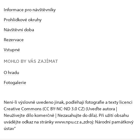
Informace pro návštěvníky
Prohlídkové okruhy
Návštěvní doba
Rezervace
Vstupné
MOHLO BY VÁS ZAJÍMAT
O hradu
Fotogalerie
Není-li výslovně uvedeno jinak, podléhají fotografie a texty
licenci
Creative Commons
(CC BY-NC-ND 3.0 CZ) (Uveďte autora |
Neužívejte dílo komerčně | Nezasahujte do díla). Při užití obsahu
uvádějte odkaz na stránky www.npu.cz a „zdroj: Národní památkový
ústav“