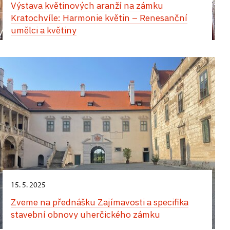
Výstava květinových aranží na zámku
apartmánu v západním křídle zámku
Kratochvíle: Harmonie květin – Renesanční
umělci a květiny
Jedinečný zážitek vás čeká během Hradozámecké
noci na zámku v Uherčicích – kouzlo historie,
hudby, tance a chutí! Přes den vás uchvátí
vystoupení tanečnic a tanečníků v nádherných
dobových kostýmech. Na arkádovém nádvoří si
můžete vychutnat autentickou italskou pizzu,
osvěžující zmrzlinu a lahodné míchané nápoje.
Večerní atmosféra vás přenese do jiné epochy.
Zámecké komnaty ozáří jemné světlo svíček
a Banketní sál ožije tóny historické hudby. Projděte
se slavnostně vyzdobenými interiéry, nechte se
unést květinovou vůní a jedinečným kouzlem
tohoto místa. Nezapomenutelný večer završí
15. 5. 2025
velkolepá světelná show.
Zveme na přednášku Zajímavosti a specifika
stavební obnovy uherčického zámku
24. srpna,
zámek Opočno