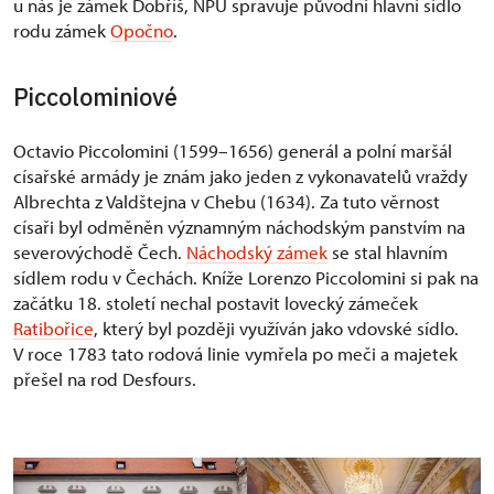
u nás je zámek Dobříš, NPÚ spravuje původní hlavní sídlo
rodu zámek
Opočno
.
Piccolominiové
Octavio Piccolomini (1599–1656) generál a polní maršál
císařské armády je znám jako jeden z vykonavatelů vraždy
Albrechta z Valdštejna v Chebu (1634). Za tuto věrnost
císaři byl odměněn významným náchodským panstvím na
severovýchodě Čech.
Náchodský zámek
se stal hlavním
sídlem rodu v Čechách. Kníže Lorenzo Piccolomini si pak na
začátku 18. století nechal postavit lovecký zámeček
Ratibořice
, který byl později využíván jako vdovské sídlo.
V roce 1783 tato rodová linie vymřela po meči a majetek
přešel na rod Desfours.