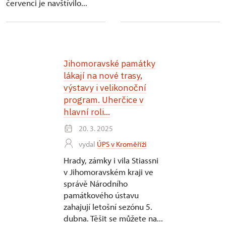
červenci je navštívilo...
Jihomoravské památky
lákají na nové trasy,
výstavy i velikonoční
program. Uherčice v
hlavní roli...
20. 3. 2025
vydal
ÚPS v Kroměříži
Hrady, zámky i vila Stiassni
v Jihomoravském kraji ve
správě Národního
památkového ústavu
zahajují letošní sezónu 5.
dubna. Těšit se můžete na...