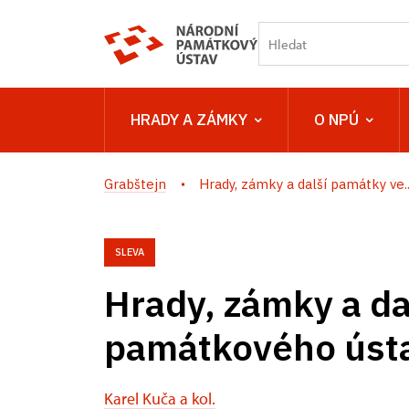
HRADY A ZÁMKY
O NPÚ
Grabštejn
Hrady, zámky a další památky ve..
SLEVA
Hrady, zámky a d
památkového úst
Karel Kuča a kol.