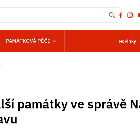
PAMÁTKOVÁ PÉČE
Novinky
.
alší památky ve správě 
avu