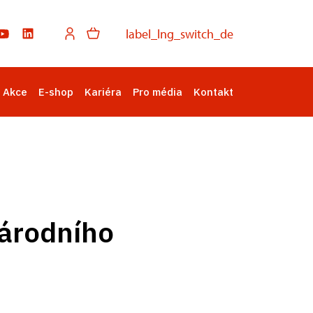
label_lng_switch_de
Akce
E-shop
Kariéra
Pro média
Kontakt
Národního