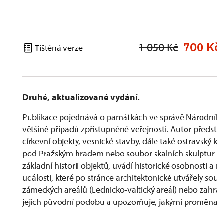
700 K
1 050 Kč
Tištěná verze
Druhé, aktualizované vydání.
Publikace pojednává o památkách ve správě Národní
většině případů zpřístupněné veřejnosti. Autor předs
církevní objekty, vesnické stavby, dále také ostravsk
pod Pražským hradem nebo soubor skalních skulptur Be
základní historii objektů, uvádí historické osobnosti a
události, které po stránce architektonické utvářely
zámeckých areálů (Lednicko-valtický areál) nebo zah
jejich původní podobu a upozorňuje, jakými proměnam