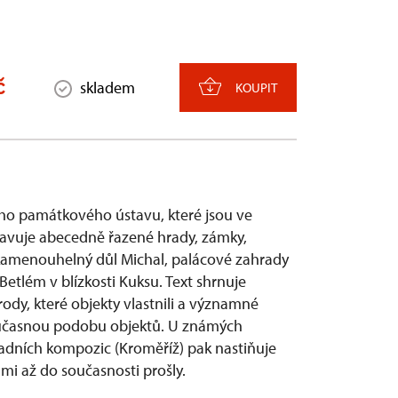
č
skladem
KOUPIT
ho památkového ústavu, které jsou ve
tavuje abecedně řazené hrady, zámky,
ý kamenouhelný důl Michal, palácové zahrady
tlém v blízkosti Kuksu. Text shrnuje
 rody, které objekty vlastnili a významné
 současnou podobu objektů. U známých
radních kompozic (Kroměříž) pak nastiňuje
i až do současnosti prošly.