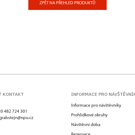
ZPĚT NA PŘEHLED PRODUKTŮ
Ý KONTAKT
INFORMACE PRO NÁVŠTĚVNÍ
Informace pro návštěvníky
420 482 724 301
Prohlídkové okruhy
 grabstejn@npu.cz
Návštěvní doba
Rezervace