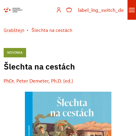
label_lng_switch_de
Grabštejn
Šlechta na cestách
NOVINKA
Šlechta na cestách
PhDr. Peter Demeter, Ph.D. (ed.)