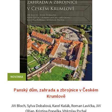
NOVINKA
Panský dům, zahrada a zbrojnice v Českém
Krumlově
Jiří Bloch, Sylva Dobalová, Karel Kašák, Roman Lavička, Jiří
Olšan, Kristina Popelka, Vítězslav Prchal