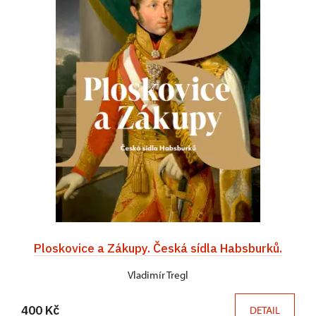
Ploskovice a Zákupy. Česká sídla Habsburků.
Vladimír Tregl
400 Kč
DETAIL