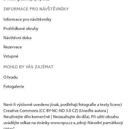
INFORMACE PRO NÁVŠTĚVNÍKY
Informace pro návštěvníky
Prohlídkové okruhy
Návštěvní doba
Rezervace
Vstupné
MOHLO BY VÁS ZAJÍMAT
O hradu
Fotogalerie
Není-li výslovně uvedeno jinak, podléhají fotografie a texty
licenci
Creative Commons
(CC BY-NC-ND 3.0 CZ) (Uveďte autora |
Neužívejte dílo komerčně | Nezasahujte do díla). Při užití obsahu
uvádějte odkaz na stránky www.npu.cz a „zdroj: Národní památkový
ústav“