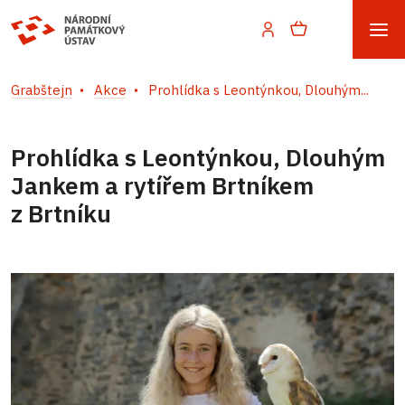
Grabštejn
Akce
Prohlídka s Leontýnkou, Dlouhým...
Prohlídka s Leontýnkou, Dlouhým
Jankem a rytířem Brtníkem
z Brtníku