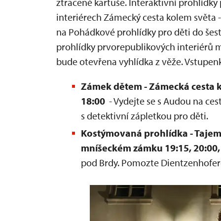
ztracené kartuše. Interaktivní prohlídky 
interiérech Zámecký cesta kolem světa -
na Pohádkové prohlídky pro děti do šesti
prohlídky prvorepublikových interiérů
bude otevřena vyhlídka z věže. Vstupenk
Zámek dětem - Zámecká cesta ko
18:00
- Vydejte se s Audou na ce
s detektivní zápletkou pro děti.
Kostýmovaná prohlídka - Tajems
mníšeckém zámku 19:15,
20:00,
pod Brdy. Pomozte Dientzenhofero