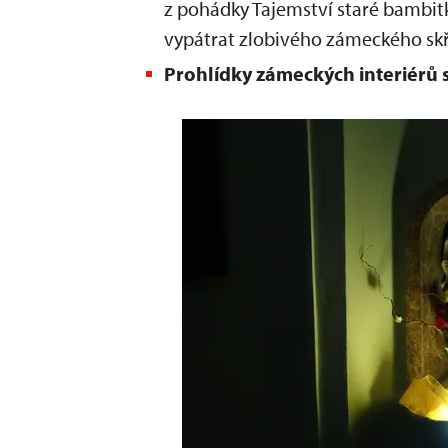
z pohádky Tajemství staré bambitk
vypátrat zlobivého zámeckého skř
Prohlídky zámeckých interiérů 