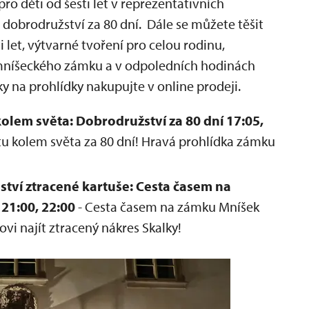
pro děti od šesti let v reprezentativních
 dobrodružství za 80 dní. Dále se můžete těšit
 let, výtvarné tvoření pro celou rodinu,
 mníšeckého zámku a v odpoledních hodinách
y na prohlídky nakupujte v online prodeji.
lem světa: Dobrodružství za 80 dní 17:05,
stu kolem světa za 80 dní! Hravá prohlídka zámku
tví ztracené kartuše: Cesta časem na
 21:00, 22:00
- Cesta časem na zámku Mníšek
vi najít ztracený nákres Skalky!