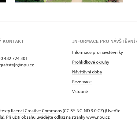
Ý KONTAKT
INFORMACE PRO NÁVŠTĚVNÍ
Informace pro návštěvníky
420 482 724 301
Prohlídkové okruhy
 grabstejn@npu.cz
Návštěvní doba
Rezervace
Vstupné
 texty
licenci Creative Commons
(CC BY-NC-ND 3.0 CZ) (Uveďte
la). Při užití obsahu uvádějte odkaz na stránky www.npu.cz