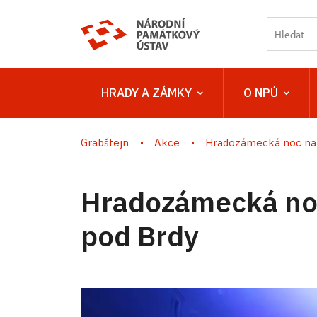
HRADY A ZÁMKY
O NPÚ
Grabštejn
Akce
Hradozámecká noc na 
Hradozámecká no
pod Brdy