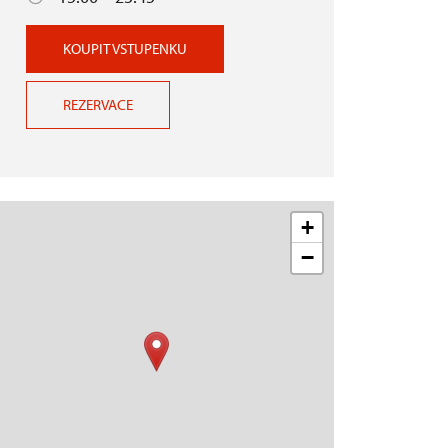
KOUPIT VSTUPENKU
REZERVACE
+
−