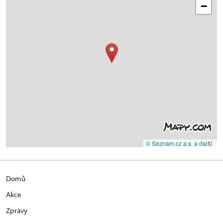
−
© Seznam.cz a.s. a další
Domů
Akce
Zprávy