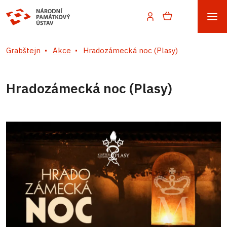
Grabštejn
Akce
Hradozámecká noc (Plasy)
Hradozámecká noc (Plasy)