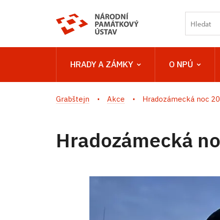
HRADY A ZÁMKY
O NPÚ
Grabštejn
Akce
Hradozámecká noc 2
Hradozámecká no