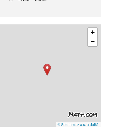
+
−
© Seznam.cz a.s. a další