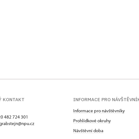
Ý KONTAKT
INFORMACE PRO NÁVŠTĚVNÍ
Informace pro návštěvníky
420 482 724 301
Prohlídkové okruhy
 grabstejn@npu.cz
Návštěvní doba