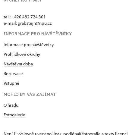
tel.: +420 482 724 301
e-mail: grabstejn@npu.cz
INFORMACE PRO NÁVŠTĚVNÍKY
Informace pro návštěvníky
Prohlídkové okruhy
Návštěvní doba
Rezervace
Vstupné
MOHLO BY VÁS ZAJÍMAT
O hradu
Fotogalerie
Není-li výslovně uvedeno jinak, podléhají fotografie a texty
licenci