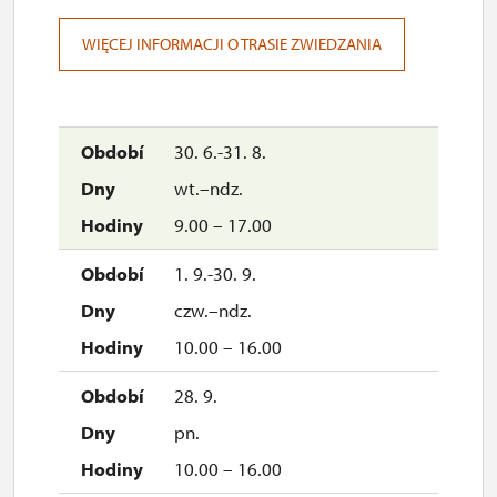
10:00-16:00 (ostatnia zwiedzanie zamku rozpoczyna
się o godz. 16:00)
WIĘCEJ INFORMACJI O TRASIE ZWIEDZANIA
PAŹDZIERNIK
soboty, niedziele
i święta
10:00-15:00 (ostatnia zwiedzanie zamku
rozpoczyna się o godz. 15:00)
JESIENNE WAKACJE
30. 6.-31. 8.
28 – 20 października
10:00-15:00 (ostatnia zwiedzanie zamku rozpoczyna
wt.–ndz.
się o godz. 15:00)
9.00 – 17.00
LISTOPAD
1 listopada
10:00-15:00 (ostatnia zwiedzanie zamku rozpoczyna
1. 9.-30. 9.
się o godz. 15:00)
czw.–ndz.
10.00 – 16.00
28. 9.
pn.
10.00 – 16.00