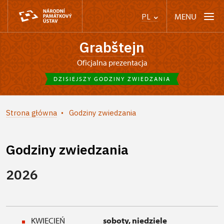
MENU
PL
Grabštejn
Oficjalna prezentacja
DZISIEJSZY GODZINY ZWIEDZANIA
Strona główna
Godziny zwiedzania
Godziny zwiedzania
2026
KWIECIEŃ
soboty, niedziele