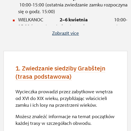
10:00-15:00 (ostatnia zwiedzanie zamku rozpoczyna
się o godz. 15:00)
WIELKANOC
2–6 kwietnia
10:00-
15:00 (ostatnia zwiedzanie zamku rozpoczyna się
o godz. 15:00)
Zobrazit více
MAJ
wt-niedz, święta
10:00-16:00 (ostatnia zwiedzanie zamku rozpoczyna
się o godz. 16:00)
CZERWIEC
wt-niedz
1. Zwiedzanie siedziby Grabštejn
09:00-16:00 (ostatnia zwiedzanie zamku rozpoczyna
(trasa podstawowa)
się o godz. 16:00)
LIPIEC
wt-niedz, święta
09:00-17:00 (ostatnia zwiedzanie zamku rozpoczyna
Wycieczka prowadzi przez zabytkowe wnętrza
się o godz. 16:30)
od XVI do XIX wieku, przybliżając właścicieli
zamku i ich losy na przestrzeni wieków.
SIERPIEŃ
wt-niedz
09:00-17:00 (ostatnia zwiedzanie zamku rozpoczyna
Możesz znaleźć informacje na temat początków
się o godz. 16:30)
każdej trasy w szczegółach obwodu.
WRZESIEŃ
czw-niedz, święta