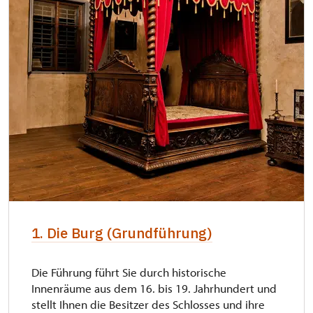
"Náš člověk"-Karte *
kostenlos
* Freier Eintritt nur für den Karteninhaber
Die Bezahlung ist bar in Kronen oder mit
Karte möglich.
1. Die Burg (Grundführung)
Die Führung führt Sie durch historische
Innenräume aus dem 16. bis 19. Jahrhundert und
stellt Ihnen die Besitzer des Schlosses und ihre