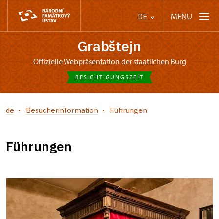
MENU
DE
Grabštejn
offizielle Webpräsentation der staatlichen Burg
BESICHTIGUNGSZEIT
de
Besucherinformation
Führungen
Führungen